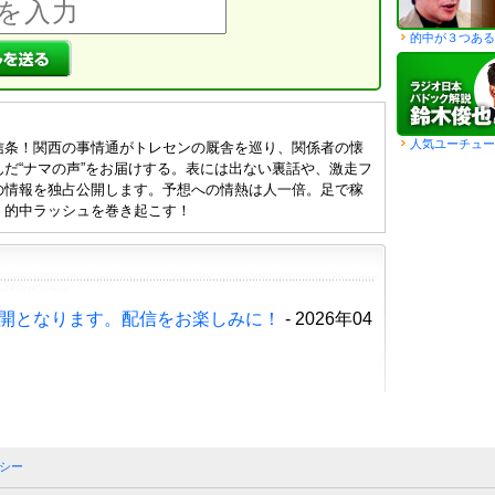
的中が３つある
人気ユーチュー
信条！関西の事情通がトレセンの厩舎を巡り、関係者の懐
だ“ナマの声”をお届けする。表には出ない裏話や、激走フ
の情報を独占公開します。予想への情熱は人一倍。足で稼
、的中ラッシュを巻き起こす！
開となります。配信をお楽しみに！
- 2026年04
シー