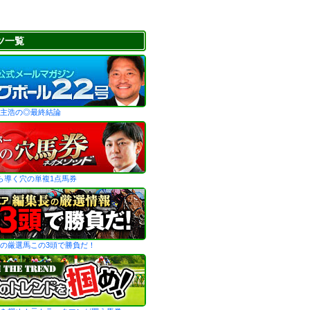
ツ一覧
主浩の◎最終結論
ら導く穴の単複1点馬券
の厳選馬この3頭で勝負だ！