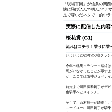
「現場百回」が信条の関西
懐に飛び込んで掴んだ“ナ
足で稼いだネタで、的中ラ
実際に配信した内容
桜花賞 (G1)
流れはコチラ！乗りに乗
いよいよ2026年の3歳クラ
今年の牝馬クラシック路線は
馬がいなかったことが示すよ
が、ここでは阪神ジュベナイ
前走まで川田将雅騎手がデビ
也騎手へとスイッチ。
そして、西村騎手が騎乗し、
ニードユーに川田騎手が騎乗