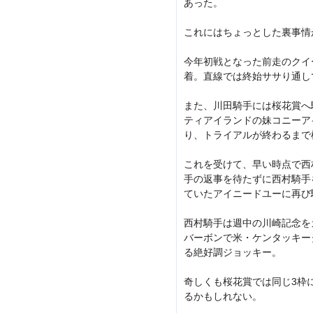
あった。
これにはちょっとした裏事情
今年初戦となった前走のクイ
着。直線では終始ササり通し
また、川田騎手には桜花賞へ
ティアイランドの妹コニーア
り、トライアルが終わるまで
これを受けて、早い時点で西
手の返事を待たずに西村騎手
ていたアイニードユーに再び
西村騎手は週中の川崎記念を
バーボンで米・ケンタッキー
る絶好調ジョッキー。
奇しくも桜花賞では同じ3枠
るかもしれない。