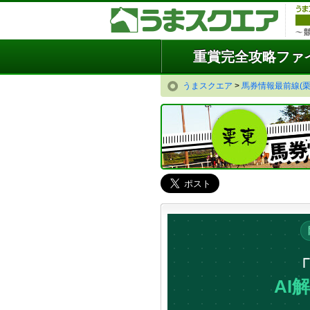
重賞完全攻略ファ
うまスクエア
>
馬券情報最前線(栗
AI