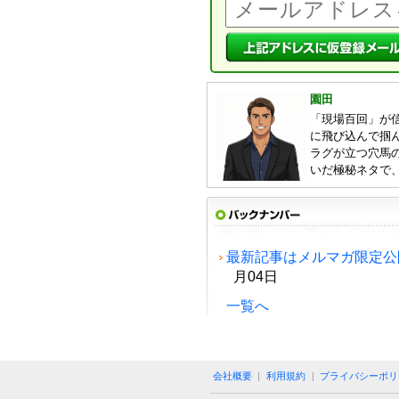
園田
「現場百回」が
に飛び込んで掴ん
ラグが立つ穴馬
いだ極秘ネタで
最新記事はメルマガ限定公
月04日
一覧へ
会社概要
|
利用規約
|
プライバシーポリ