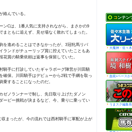
が絡んでいる。
コンテン
ーンCは、1番人気に支持されながら、まさかの9
でまともに追えず、見せ場なく敗れてしまった。
駒を進めることはできなかったが、3冠牝馬リバ
大魔神・佐々木
イランドがチューリップ賞に控えていたこともあ
桜花賞の騎乗依頼は返事を保留していた。
村騎手に打診していたギャラボーグ陣営が川田騎
を確保。川田騎手はデビューから2戦で手綱を取っ
血統×ペースか
騎乗することになったのだ。
カゼノランナーで制し、先日取り上げたダノン
ダービー挑戦が決まるなど、今、乗りに乗ってい
うまスク編集長
に収まったが、今の流れでは西村騎手に軍配が上が