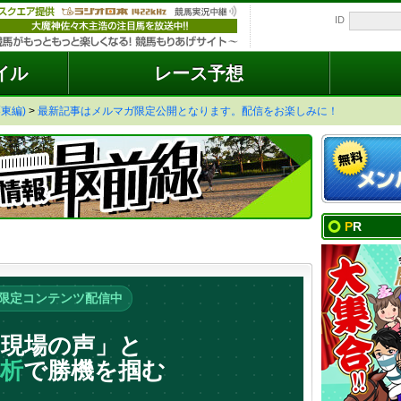
ID
イル
レース予想
東編)
>
最新記事はメルマガ限定公開となります。配信をお楽しみに！
PR
限定コンテンツ配信中
「現場の声」と
解析
で勝機を掴む