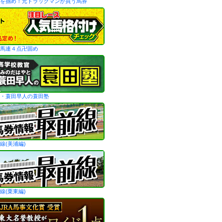
を掴め！元トラックマンが買う馬券
馬連４点卍固め
・蓑田早人の蓑田塾
線(美浦編)
線(栗東編)