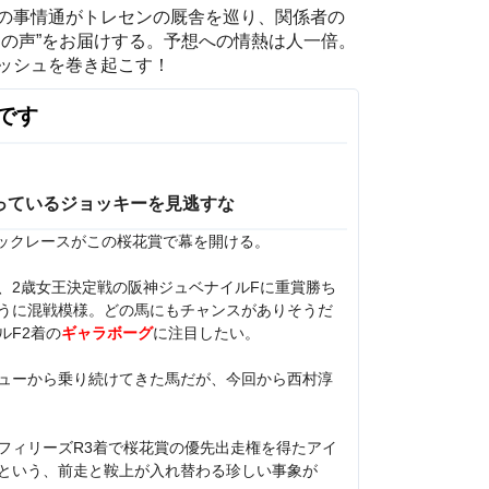
の事情通がトレセンの厩舎を巡り、関係者の
マの声”をお届けする。予想への情熱は人一倍。
ッシュを巻き起こす！
です
っているジョッキーを見逃すな
シックレースがこの桜花賞で幕を開ける。
、2歳女王決定戦の阪神ジュベナイルFに重賞勝ち
うに混戦模様。どの馬にもチャンスがありそうだ
ルF2着の
ギャラボーグ
に注目したい。
ューから乗り続けてきた馬だが、今回から西村淳
フィリーズR3着で桜花賞の優先出走権を得たアイ
という、前走と鞍上が入れ替わる珍しい事象が