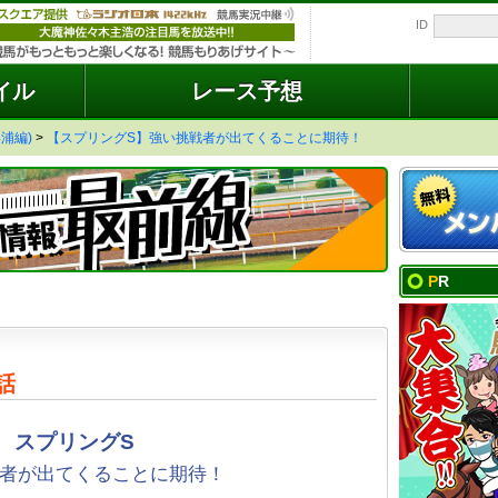
ID
イル
レース予想
浦編)
>
【スプリングS】強い挑戦者が出てくることに期待！
PR
話
スプリングS
者が出てくることに期待！