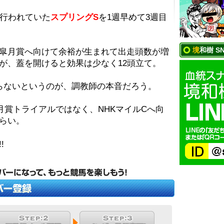
で行われていた
スプリングS
を1週早めて3週目
境和樹 S
皐月賞へ向けて余裕が生まれて出走頭数が増
が、蓋を開けると効果は少なく12頭立て。
らないというのが、調教師の本音だろう。
月賞トライアルではなく、NHKマイルCへ向
らい。
!