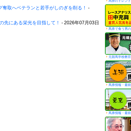
馬券のトレンド
グ奪取へベテランと若手がしのぎを削る！
-
の先にある栄光を目指して！
- 2026年07月03日
馬券で食う男の
元競馬学校教官
馬券情報・最前
馬券情報・最前