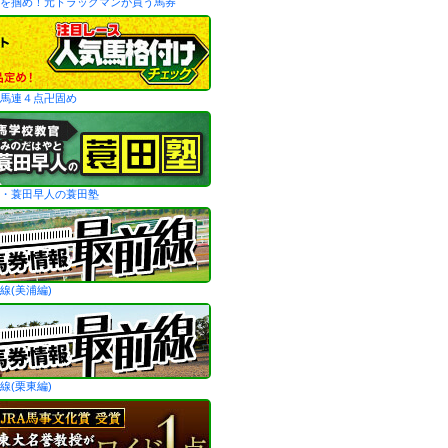
を掴め！元トラックマンが買う馬券
馬連４点卍固め
・蓑田早人の蓑田塾
線(美浦編)
線(栗東編)