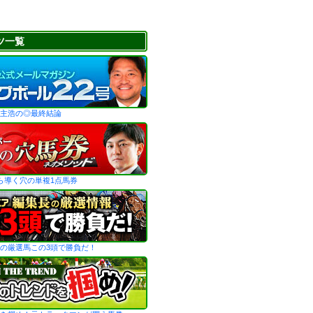
ツ一覧
主浩の◎最終結論
ら導く穴の単複1点馬券
の厳選馬この3頭で勝負だ！