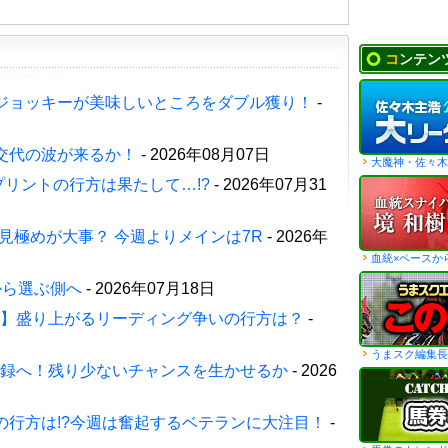
コンテン
ジョッキーが美味しいところをダブル獲り！
-
交代の波が来るか！
- 2026年08月07日
大魔神・佐々木
プリントの行方は果たして…!?
- 2026年07月31
見極めが大事？ 今週よりメインは7R
- 2026年
血統×ペースか
から選ぶ側へ
- 2026年07月18日
週】盛り上がるリーディング争いの行方は？
-
うまスク編集長
記録へ！残り少ないチャンスを生かせるか
- 2026
の行方は!?今週は奮起するベテランに大注目！
-