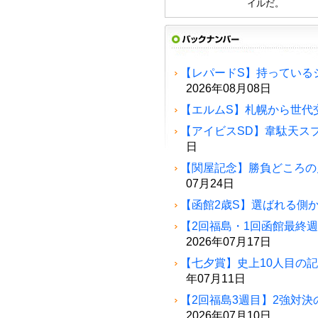
イルだ。
【レパードS】持っている
2026年08月08日
【エルムS】札幌から世代
【アイビスSD】韋駄天ス
日
【関屋記念】勝負どころの
07月24日
【函館2歳S】選ばれる側
【2回福島・1回函館最終
2026年07月17日
【七夕賞】史上10人目の
年07月11日
【2回福島3週目】2強対決
2026年07月10日