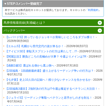
▼STEP:3メンバー登録完了
本サービスは株式会社キャロットが提供しております。キャロットの「
利用規約
」
をお読みください。
馬券情報最前線(美浦編)とは？
バックナンバー
【レパードS】持っているジョッキーが美味しいところをダブル獲り！
-
2026年08月08日
【エルムS】札幌から世代交代の波が来るか！
- 2026年08月07日
【アイビスSD】韋駄天スプリントの行方は果たして…!?
- 2026年07月31日
【関屋記念】勝負どころの見極めが大事？ 今週よりメインは7R
- 2026年07
月24日
【函館2歳S】選ばれる側から選ぶ側へ
- 2026年07月18日
【2回福島・1回函館最終週】盛り上がるリーディング争いの行方は？
- 2026
年07月17日
【七夕賞】史上10人目の記録へ！残り少ないチャンスを生かせるか
- 2026年
07月11日
【2回福島3週目】2強対決の行方は!?今週は奮起するベテランに大注目！
-
2026年07月10日
【ジュライS】リーディング奪取へベテランと若手がしのぎを削る！
- 2026
年07月04日