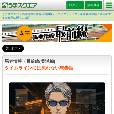
ログイン
無料登録
うまスクエア
>
馬券情報最前線(美浦編)
>
【ヴィクトリアＭ】豪華牝馬集結！今年のマ
イル女王に輝くのは!?
馬券情報・最前線(美浦編)
タイムラインには流れない馬券話