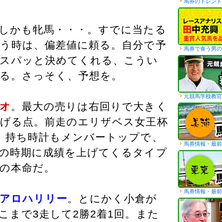
馬券のトレンド
しかも牝馬・・・。すでに当たる
う時は、偏差値に頼る。自分で予
馬券で食う男の
スパッと決めてくれる、こうい
る。さっそく、予想を。
元競馬学校教官
オ
。最大の売りは右回りで大きく
げる点。前走のエリザベス女王杯
。持ち時計もメンバートップで、
馬券情報・最前
の時期に成績を上げてくるタイプ
の本命だ。
馬券情報・最前
アロハリリー
。とにかく小倉が
こまで3走して2勝2着1回。また