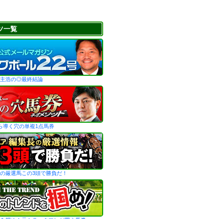
ツ一覧
主浩の◎最終結論
ら導く穴の単複1点馬券
の厳選馬この3頭で勝負だ！