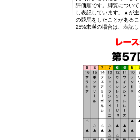
評価順です。脚質について
し表記しています。▲が主
の競馬をしたことがあるこ
25%未満の場合は、表記