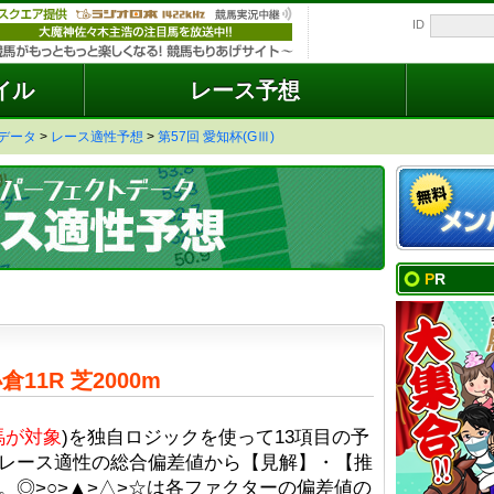
ID
イル
レース予想
データ
>
レース適性予想
>
第57回 愛知杯(GⅢ)
PR
倉11R 芝2000m
馬が対象
)を独自ロジックを使って13項目の予
レース適性の総合偏差値から【見解】・【推
。◎>○>▲>△>☆は各ファクターの偏差値の