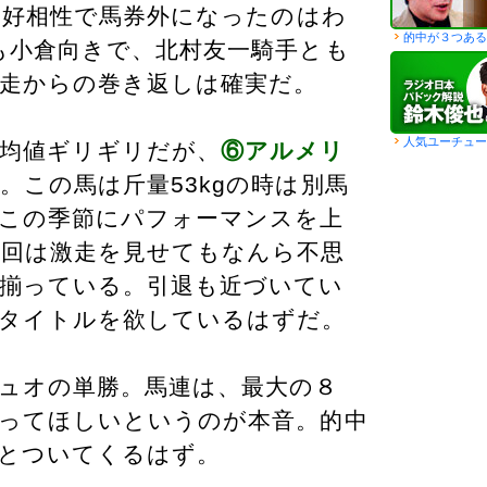
離も好相性で馬券外になったのはわ
的中が３つある
も小倉向きで、北村友一騎手とも
走からの巻き返しは確実だ。
人気ユーチュー
均値ギリギリだが、
⑥アルメリ
。この馬は斤量53kgの時は別馬
この季節にパフォーマンスを上
回は激走を見せてもなんら不思
揃っている。引退も近づいてい
タイトルを欲しているはずだ。
ュオの単勝。馬連は、最大の８
ってほしいというのが本音。的中
とついてくるはず。