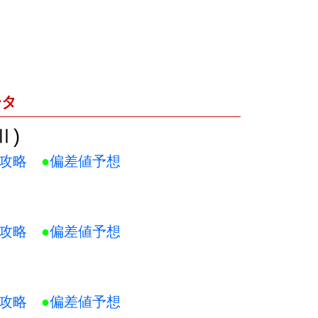
ータ
Ⅱ)
攻略
●
偏差値予想
攻略
●
偏差値予想
攻略
●
偏差値予想