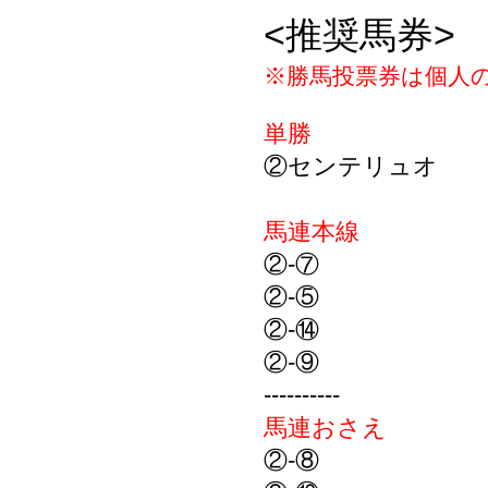
<推奨馬券>
※勝馬投票券は個人
単勝
②センテリュオ
馬連本線
②-⑦
②-⑤
②-⑭
②-⑨
----------
馬連おさえ
②-⑧