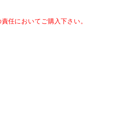
の責任においてご購入下さい。