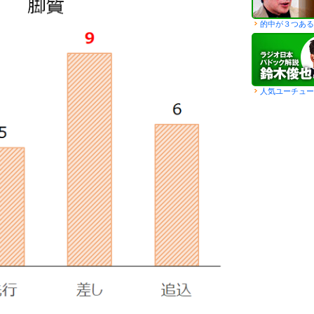
的中が３つある
人気ユーチュー