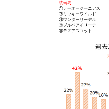
該当馬
①テーオージーニアス
③ミッキーワイルド
④ワンダーリーデル
⑧ブルベアイリーデ
⑪モズアスコット