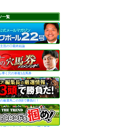
ツ一覧
主浩の◎最終結論
ら導く穴の単複1点馬券
の厳選馬この3頭で勝負だ！