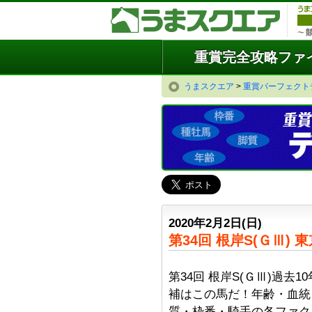
重賞完全攻略ファ
うまスクエア
>
重賞パーフェクト
2020年2月2日(日)
第34回 根岸S(ＧⅢ) 東
第34回 根岸S(ＧⅢ)過
補はこの馬だ！年齢・血統
質・枠番・騎手の各ファク