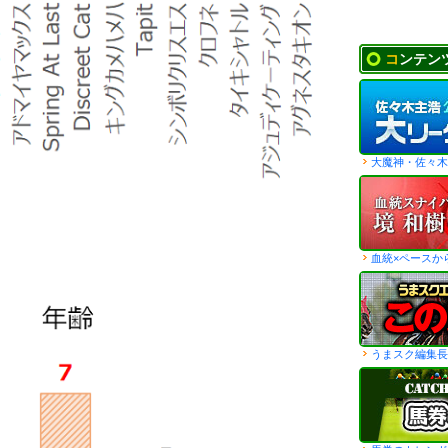
コンテン
大魔神・佐々木
血統×ペースか
うまスク編集長