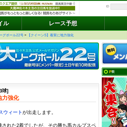
ID
イル
レース予想
ーグボール22号
>
【クイーンS】着実に地力強化
PR
3球]
地力強化
スウィート
が出走します。
離された2着でしたが、その勝ち馬カルプスペ