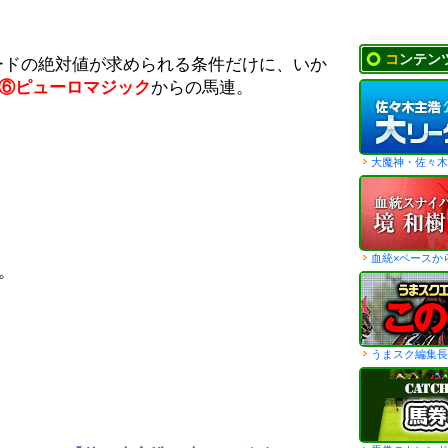
コンテン
ードの絶対値が求められる条件だけに、いか
⑥ピューロマジック
からの馬連。
大魔神・佐々木
血統×ペースか
。
うまスク編集長