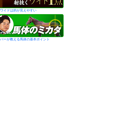
ワイドは的が見えやすい
バーが教える馬体の基本ポイント