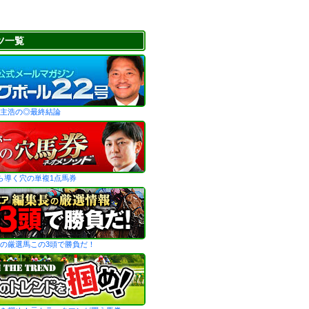
ツ一覧
主浩の◎最終結論
ら導く穴の単複1点馬券
の厳選馬この3頭で勝負だ！