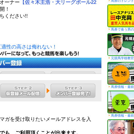
馬券のトレンド
オーナー
【佐々木主浩・大リーグボール22
公開！
ください!!
馬券で食う男の
直適性の高さは侮れない！
元競馬学校教官
馬券情報・最前
馬券情報・最前
マガを受け取りたいメールアドレスを入
でも、ご利用頂くことが出来ます。