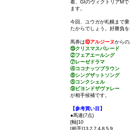
着、GIのヴィクトリアM
ます。
今回、ユウガが札幌まで乗
たからでしょう。好勝負を
馬券は
⑩アルジーヌ
からの
⑬クリスマスパレード
②フェアエールング
⑦レーゼドラマ
④ココナッツブラウン
⑧シングザットソング
⑤コンクシェル
⑨ビヨンドザヴァレー
が相手候補です。
【参考買い目】
●馬連(7点)
[軸]10
[相手]13.2.7.4.8.5.9