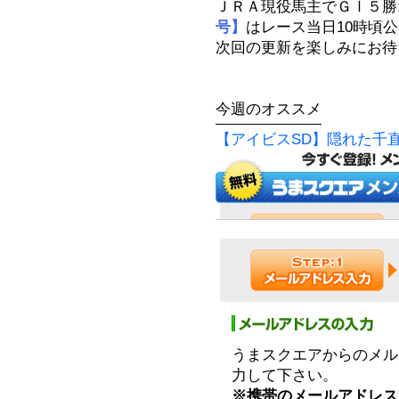
ＪＲＡ現役馬主でＧⅠ５勝
号】
はレース当日10時頃
次回の更新を楽しみにお待ち
今週のオススメ
【アイビスSD】隠れた千
うまスクエアからのメル
力して下さい。
※携帯のメールアドレス