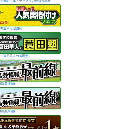
を掴め！元トラックマンが買う馬券
馬連４点卍固め
・蓑田早人の蓑田塾
線(美浦編)
線(栗東編)