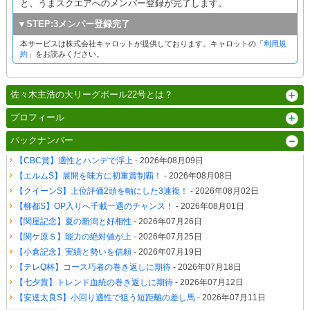
と、うまスクエアへのメンバー登録が完了します。
▼STEP:3メンバー登録完了
本サービスは株式会社キャロットが提供しております。キャロットの「
利用規
約
」をお読みください。
佐々木主浩の大リーグボール22号とは？
プロフィール
バックナンバー
【CBC賞】適性とハンデで浮上
- 2026年08月09日
【エルムS】展開を味方に初重賞制覇！
- 2026年08月08日
【クイーンS】上位評価2頭を軸にした3連複！
- 2026年08月02日
【柳都S】OP入りへ千載一遇のチャンス！
- 2026年08月01日
【関屋記念】夏の新潟と好相性
- 2026年07月26日
【関ケ原Ｓ】能力の絶対値が上
- 2026年07月25日
【小倉記念】実績と勢いを信頼
- 2026年07月19日
【テレQ杯】コース巧者の巻き返しに期待
- 2026年07月18日
【七夕賞】トレンド血統の巻き返しに期待
- 2026年07月12日
【安達太良S】小回り適性で狙う短距離の差し馬
- 2026年07月11日