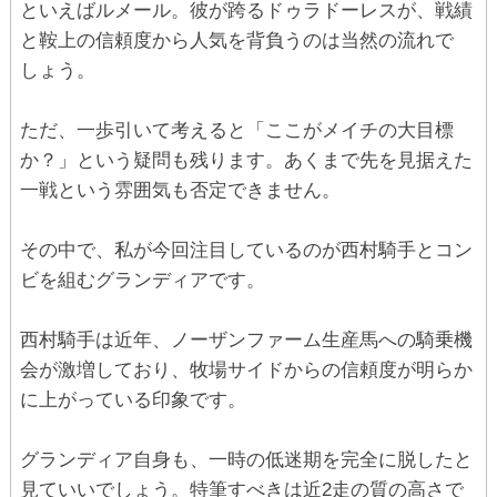
といえばルメール。彼が跨るドゥラドーレスが、戦績
と鞍上の信頼度から人気を背負うのは当然の流れで
しょう。
ただ、一歩引いて考えると「ここがメイチの大目標
か？」という疑問も残ります。あくまで先を見据えた
一戦という雰囲気も否定できません。
その中で、私が今回注目しているのが西村騎手とコン
ビを組むグランディアです。
西村騎手は近年、ノーザンファーム生産馬への騎乗機
会が激増しており、牧場サイドからの信頼度が明らか
に上がっている印象です。
グランディア自身も、一時の低迷期を完全に脱したと
見ていいでしょう。特筆すべきは近2走の質の高さで