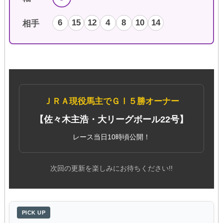
6
15
12
4
8
10
14
相手
ＪＲＡ現役馬主でＧⅠ５勝オーナー
【佐々木主浩・大リーグボール22号】
レース当日10時頃公開！
次回の更新を楽しみにお待ちください!!
PICK UP