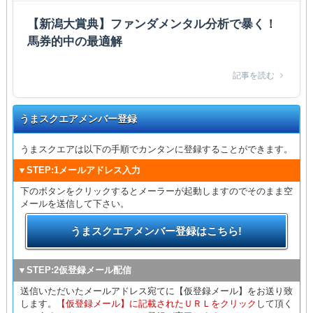
【新潟大賞典】ファンダメンタル分析で暴く！
馬券的中の最適解
記事を読む
うまスクエアメンバー登録
うまスクエアは以下の手順でカンタンに登録することができます。
▼STEP:1メールアドレス入力
下のボタンをクリックするとメーラーが起動しますのでそのまま空
メールを送信して下さい。
うまスクエアメンバー登録はこちら!
▼STEP:2仮登録メール配信
送信いただいたメールアドレス宛てに【仮登録メール】をお送り致
します。
【仮登録メール】に記載されたＵＲＬをクリック
して頂く