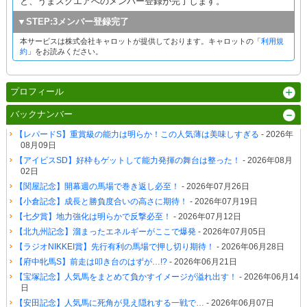
と、うまスクエアへのメンバー登録が完了します。
▼STEP:3メンバー登録完了
本サービスは株式会社キャロットが提供しております。キャロットの「
利用規
約
」をお読みください。
プロフィール
バックナンバー
【レパードS】重賞級の能力は明らか！この人気薄は美味しすぎる
- 2026年
08月09日
【アイビスSD】好枠もゲットして能力発揮の舞台は整った！
- 2026年08月
02日
【関屋記念】開幕週の馬場で巻き返し必至！
- 2026年07月26日
【小倉記念】成長と勝負度合いの高さに期待！
- 2026年07月19日
【七夕賞】地力強化は明らかで反撃必至！
- 2026年07月12日
【北九州記念】溜まったエネルギーがここで爆発
- 2026年07月05日
【ラジオNIKKEI賞】先行有利の馬場で押し切り期待！
- 2026年06月28日
【府中牝馬S】前走は叩き台のはずが…!?
- 2026年06月21日
【宝塚記念】人気馬をまとめて負かすイメージが溢れ出す！
- 2026年06月14
日
【安田記念】人気馬に死角が見え隠れする一戦で…
- 2026年06月07日