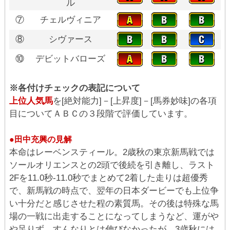
ル
⑦
チェルヴィニア
⑧
シヴァース
⑩
デビットバローズ
※各付けチェックの表記について
上位人気馬
を[絶対能力]－[上昇度]－[馬券妙味]の各項
目についてＡＢＣの３段階で評価しています。
●田中充興の見解
本命はレーベンスティール。2歳秋の東京新馬戦では
ソールオリエンスとの2頭で後続を引き離し、ラスト
2Fを11.0秒-11.0秒でまとめて2着した走りは超優秀
で、新馬戦の時点で、翌年の日本ダービーでも上位争
い十分だと感じさせた程の素質馬。その後は特殊な馬
場の一戦に出走することになってしまうなど、運がや
や足りず、すんなりとは伸びなかったが、3歳秋には