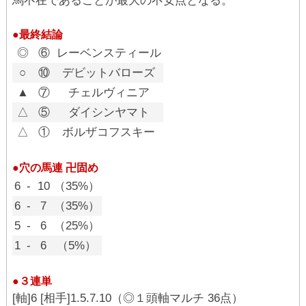
馬不在であることが最大の不安点となる。
●最終結論
◎
⑥
レーベンスティール
○
⑩
デビットバローズ
▲
⑦
チェルヴィニア
△
⑤
ダイシンヤマト
△
①
ボルザコフスキー
●穴の馬連 卍固め
6
-
10
（35%）
6
-
7
（35%）
5
-
6
（25%）
1
-
6
（5%）
●３連単
[軸]6 [相手]1.5.7.10（◎１頭軸マルチ 36点）