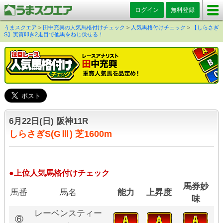
ログイン
無料登録
うまスクエア
>
田中充興の人気馬格付けチェック
>
人気馬格付けチェック
>
【しらさぎ
S】実質叩き2走目で他馬をねじ伏せる！
6月22日(日) 阪神11R
しらさぎS(GⅢ) 芝1600m
●上位人気馬格付けチェック
馬券妙
馬番
馬名
能力
上昇度
味
レーベンスティー
⑥