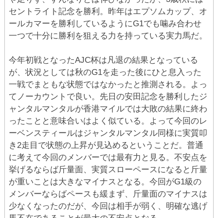
セントライト記念を勝利。昨年はエプソムカップ、オ
ールカマーを勝利しているようにG1でも噛み合わせ
一つで十分に勝利を狙える力を持っている実力馬だ。
今年初戦となったAJC杯は凡退の結果となっている
が、状況としては秋のG1を走った後にひと息入った
一戦でまともな状態ではなかったと推測される。よっ
てノーカウントで良い。先日の安田記念を勝利したジ
ャンタルマンタルが香港マイルでは大敗の結果に終わ
ったことと意味合いはよく似ている。よって今回のレ
ーベンスティールはジャンタルマンタル同様に実質叩
き2走目で状態の上昇が見込めるということだ。普通
に考えて今回のメンバーでは最有力と見る。不安点を
挙げるならば斤量面、実質スローペースになると斤量
が重いことは大きなマイナスとなる。今回がG1級の
メンバーならばペースも緩まず、斤量面のマイナスは
少なくなったのだが、今回は相手が弱く、明確な逃げ