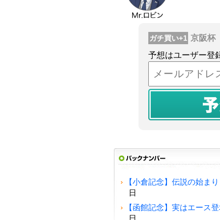
京阪杯
ガチ買い+1
予想はユーザー登録
【小倉記念】伝説の始まり
日
【函館記念】実はエース登
日