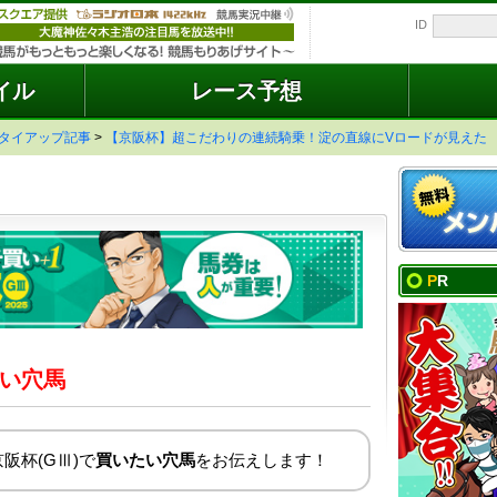
ID
イル
レース予想
タイアップ記事
>
【京阪杯】超こだわりの連続騎乗！淀の直線にVロードが見えた
PR
い穴馬
阪杯(GⅢ)で
買いたい穴馬
をお伝えします！