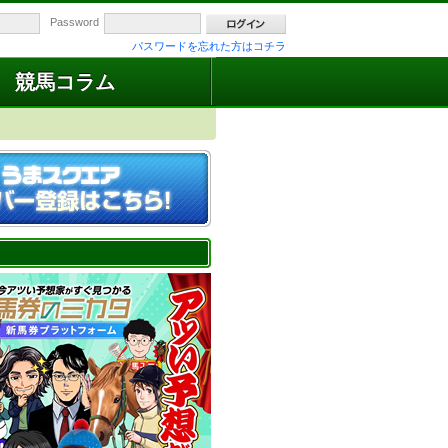
Password
パスワードを忘れた方はコチラ
競馬コラム