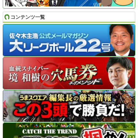
コンテンツ一覧