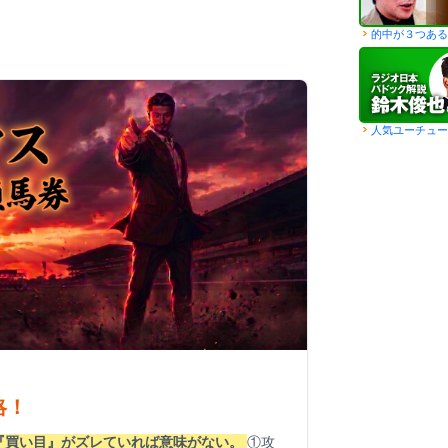
的中が３つある
人気ユーチュー
略！
『買い目』がズレていれば意味がない。
①攻