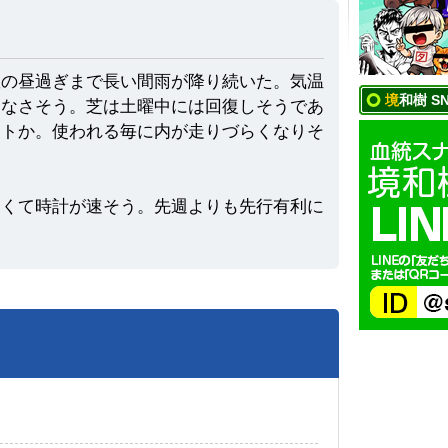
曜の昼過ぎまで長い間雨が降り続いた。気温
境和樹 S
はなさそう。芝は土曜中には回復しそうであ
ートか。使われる毎に内が走りづらくなりそ
良くて時計が速そう。先週よりも先行有利に