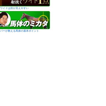
ワイドは的が見えやすい
バーが教える馬体の基本ポイント