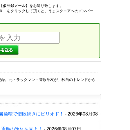
【仮登録メール】をお送り致します。
ＲＬをクリックして頂くと、うまスクエアへのメンバー
）
を記録。元トラックマン・菅原章友が、独自のトレンドから
た勝負鞍で惜敗続きにピリオド！
- 2026年08月08
リ通過の逸材を見よ！
- 2026年08月07日