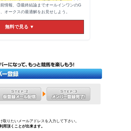
前情報、③最終結論までオールインワンのG
は、オークスの最適解をお見せしよう。
無料で見る ▼
け取りたいメールアドレスを入力して下さい。
利用頂くことが出来ます。