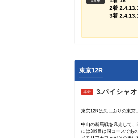
1着 18
3連単
2着 2.4.13.
3着 2.4.13.
東京12R
3.パイシャ
本命
東京12Rは久しぶりの東京
中山の新馬戦を凡走して、
には3戦目は同コースであ
メモリアカフェがその後に