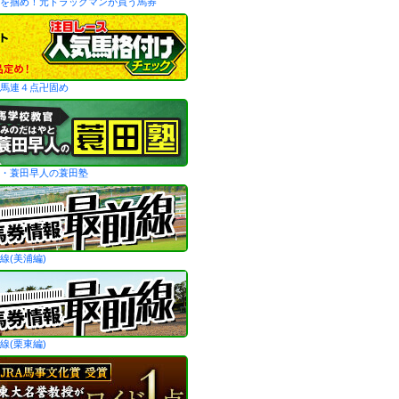
を掴め！元トラックマンが買う馬券
馬連４点卍固め
・蓑田早人の蓑田塾
線(美浦編)
線(栗東編)