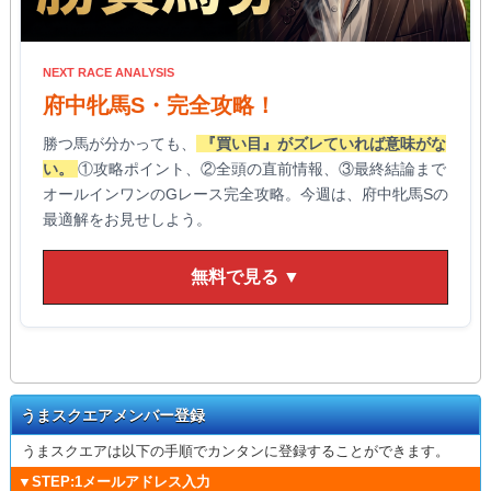
NEXT RACE ANALYSIS
府中牝馬S・完全攻略！
勝つ馬が分かっても、
『買い目』がズレていれば意味がな
い。
①攻略ポイント、②全頭の直前情報、③最終結論まで
オールインワンのGレース完全攻略。今週は、府中牝馬Sの
最適解をお見せしよう。
無料で見る ▼
うまスクエアメンバー登録
うまスクエアは以下の手順でカンタンに登録することができます。
▼STEP:1メールアドレス入力