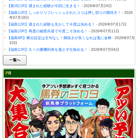
【新潟11R】揉まれた経験が今回に生きる！
- 2026年07月24日
【福島11R】しっかりリフレッシュされたココは押し切りの期待大！
- 2026
年07月18日
【福島12R】揉まれた経験も生かして今度は決める！
- 2026年07月17日
【福島10R】再度の秘密兵器で今度こそ決める！
- 2026年07月11日
【福島8R】舞台設定は文句なし！脚抜きが良くなれば鬼に金棒
- 2026年07月
10日
【福島12R】久々の勝機到来を逃さず仕留める！
- 2026年07月04日
一覧へ
PR