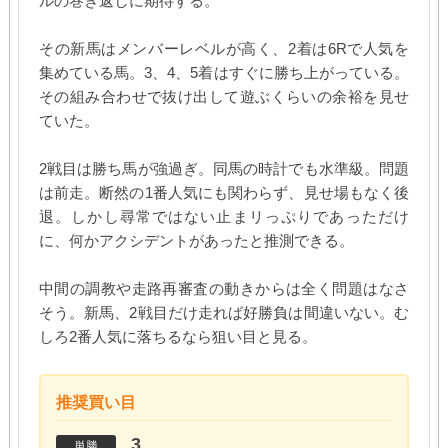
ルの巻き返しに期待する。
その新馬はメンバーレベルが高く、2着は6Rで人気を
集めている馬。3、4、5着はすぐに勝ち上がっている。
その組み合わせで抜け出して遊ぶくらいの余裕を見せ
ていた。
2戦目は勝ち馬が強過ぎ。同馬の時計でも水準級。問題
は前走。断然の1番人気にも関わらず、見せ場もなく後
退。しかし尋常ではない止まリっぷりであっただけ
に、何かアクシデントがあったと推測できる。
中間の調教や走路再審査の動きからは全く問題はなさ
そう。新馬、2戦目だけ走れば好勝負は間違いない。む
しろ2番人気に落ちるなら狙い目と見る。
推奨買い目
3
単勝