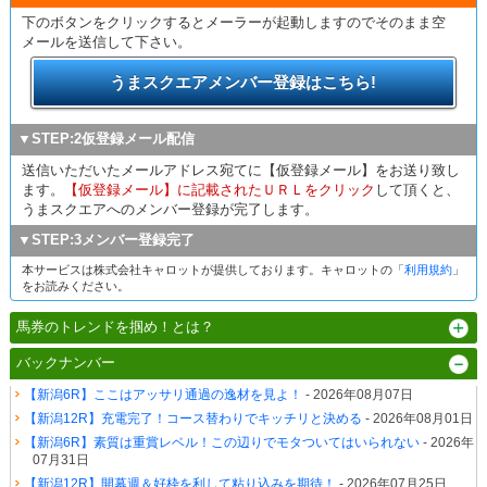
下のボタンをクリックするとメーラーが起動しますのでそのまま空
メールを送信して下さい。
うまスクエアメンバー登録はこちら!
▼STEP:2仮登録メール配信
送信いただいたメールアドレス宛てに【仮登録メール】をお送り致し
ます。
【仮登録メール】に記載されたＵＲＬをクリック
して頂くと、
うまスクエアへのメンバー登録が完了します。
▼STEP:3メンバー登録完了
本サービスは株式会社キャロットが提供しております。キャロットの「
利用規約
」
をお読みください。
馬券のトレンドを掴め！とは？
バックナンバー
【新潟6R】ここはアッサリ通過の逸材を見よ！
- 2026年08月07日
【新潟12R】充電完了！コース替わりでキッチリと決める
- 2026年08月01日
【新潟6R】素質は重賞レベル！この辺りでモタついてはいられない
- 2026年
07月31日
【新潟12R】開幕週＆好枠を利して粘り込みを期待！
- 2026年07月25日