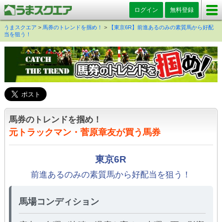
ログイン
無料登録
うまスクエア
>
馬券のトレンドを掴め！
>
【東京6R】前進あるのみの素質馬から好配
当を狙う！
馬券のトレンドを掴め！
元トラックマン・菅原章友が買う馬券
東京6R
前進あるのみの素質馬から好配当を狙う！
馬場コンディション