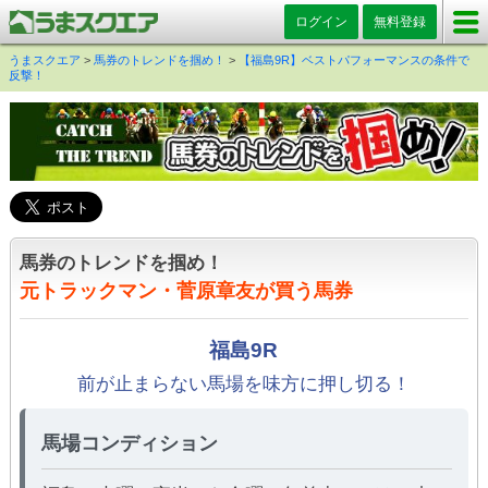
ログイン
無料登録
うまスクエア
>
馬券のトレンドを掴め！
>
【福島9R】ベストパフォーマンスの条件で
反撃！
馬券のトレンドを掴め！
元トラックマン・菅原章友が買う馬券
福島9R
前が止まらない馬場を味方に押し切る！
馬場コンディション