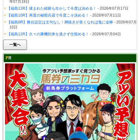
年07月18日
【福島12R】揉まれた経験も生かして今度は決める！
- 2026年07月17日
【福島10R】再度の秘密兵器で今度こそ決める！
- 2026年07月11日
【福島8R】舞台設定は文句なし！脚抜きが良くなれば鬼に金棒
- 2026年07月
10日
【福島12R】久々の勝機到来を逃さず仕留める！
- 2026年07月04日
一覧へ
PR