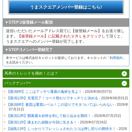
うまスクエアメンバー登録はこちら!
▼STEP:2仮登録メール配信
送信いただいたメールアドレス宛てに【仮登録メール】をお送り致し
ます。
【仮登録メール】に記載されたＵＲＬをクリック
して頂くと、
うまスクエアへのメンバー登録が完了します。
▼STEP:3メンバー登録完了
本サービスは株式会社キャロットが提供しております。キャロットの「
利用規約
」
をお読みください。
馬券のトレンドを掴め！とは？
バックナンバー
【新潟6R】ここはアッサリ通過の逸材を見よ！
- 2026年08月07日
【新潟12R】充電完了！コース替わりでキッチリと決める
- 2026年08月01日
【新潟6R】素質は重賞レベル！この辺りでモタついてはいられない
- 2026年
07月31日
【新潟12R】開幕週＆好枠を利して粘り込みを期待！
- 2026年07月25日
【新潟11R】揉まれた経験が今回に生きる！
- 2026年07月24日
【福島11R】しっかりリフレッシュされたココは押し切りの期待大！
- 2026