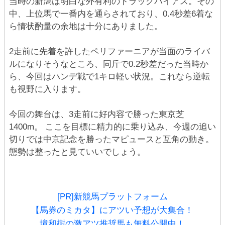
当時の新潟は明白な外有利のトラックバイアス。その
中、上位馬で一番内を通らされており、0.4秒差6着な
ら情状酌量の余地は十分にありました。
2走前に先着を許したペリファーニアが当面のライバ
ルになりそうなところ、同斤で0.2秒差だった当時か
ら、今回はハンデ戦で1キロ軽い状況。これなら逆転
も視野に入ります。
今回の舞台は、3走前に好内容で勝った東京芝
1400m。 ここを目標に精力的に乗り込み、今週の追い
切りでは中京記念を勝ったマピュースと互角の動き。
態勢は整ったと見ていいでしょう。
[PR]新競馬プラットフォーム
【馬券のミカタ】にアツい予想が大集合！
境和樹の激アツ推奨馬も無料公開中！