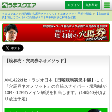
ログイン
無料登録
うまスクエア
>
境和樹の穴馬券ネオメソッド
>
ネオメソッド(予想公開編)
>
【京都大賞
典】実はこのくらいの距離がベスト!?単純明快な解法を伝授
【境和樹・穴馬券ネオメソッド】
AM1422kHz・ラジオ日本
【日曜競馬実況中継】
にて
『穴馬券ネオメソッド』の血統スナイパー・境和樹が
10R～12Rのメイン解説を担当します。(14時40分頃よ
り放送予定)