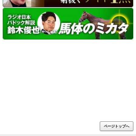
ページトップへ