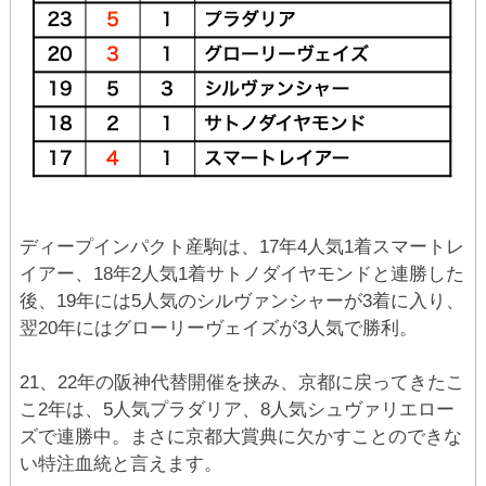
ディープインパクト産駒は、17年4人気1着スマートレ
イアー、18年2人気1着サトノダイヤモンドと連勝した
後、19年には5人気のシルヴァンシャーが3着に入り、
翌20年にはグローリーヴェイズが3人気で勝利。
21、22年の阪神代替開催を挟み、京都に戻ってきたこ
こ2年は、5人気プラダリア、8人気シュヴァリエロー
ズで連勝中。まさに京都大賞典に欠かすことのできな
い特注血統と言えます。