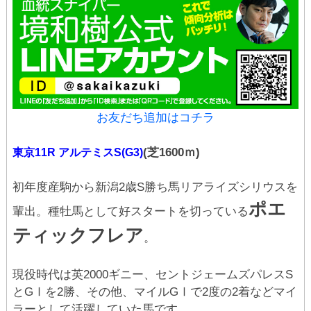
お友だち追加はコチラ
(芝1600ｍ)
東京11R アルテミスS(G3)
初年度産駒から新潟2歳S勝ち馬リアライズシリウスを
ポエ
輩出。種牡馬として好スタートを切っている
ティックフレア
。
現役時代は英2000ギニー、セントジェームズパレスS
とGⅠを2勝、その他、マイルGⅠで2度の2着などマイ
ラーとして活躍していた馬です。