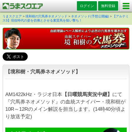
ログイン
無料登録
うまスクエア
>
境和樹の穴馬券ネオメソッド
>
ネオメソッド(予想公開編)
>
【アルテミ
スS】現役時代の姿を彷彿とさせる素質馬を狙い撃ち！
【境和樹・穴馬券ネオメソッド】
AM1422kHz・ラジオ日本
【日曜競馬実況中継】
にて
『穴馬券ネオメソッド』の血統スナイパー・境和樹が
10R～12Rのメイン解説を担当します。(14時40分頃よ
り放送予定)