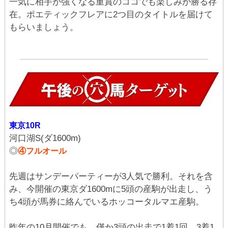
一気に相手が強くなる重賞のココでも楽しみが勝る存
在。ポエティックフレアに2つ目のタイトルを届けて
もらいましょう。
東京10R
河口湖S(ダ1600m)
◎
④フルオール
先週はサンデーパーティーが3人気で勝利。それを含
み、今開催の東京ダ1600mに5頭の産駒が出走し、う
ち4頭が馬券に絡んでいるホッコータルマエ産駒。
昨年の10月開催でも、僅か3頭の出走で1着1回、3着1