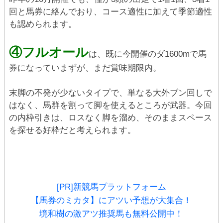
回と馬券に絡んでおり、コース適性に加えて季節適性
も認められます。
④フルオール
は、既に今開催のダ1600mで馬
券になっていまずが、まだ賞味期限内。
末脚の不発が少ないタイプで、単なる大外ブン回しで
はなく、馬群を割って脚を使えるところが武器。今回
の内枠引きは、ロスなく脚を溜め、そのままスペース
を探せる好枠だと考えられます。
[PR]新競馬プラットフォーム
【馬券のミカタ】にアツい予想が大集合！
境和樹の激アツ推奨馬も無料公開中！