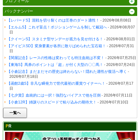
プロフィール
バックナンバー
【レパードS】混戦を切り裂くのは圧巻のダート適性！
- 2026年08月08日
【エルムS】これぞ盲点！ポジションゲームを制して戴冠へ
- 2026年08月07
日
【クイーンS】スタミナ型サンデーが底力を見せ付ける！
- 2026年08月01日
【アイビスSD】変身要素が各所に散りばめられた宝石箱！
- 2026年07月31
日
【関屋記念】レースの性格は変わっても特注血統は不変！
- 2026年07月25日
【東海S】馬券のポイントは「超」が付く大型の〇〇馬！
- 2026年07月24日
【小倉記念】まだまだその歴史は終わらない！隠れた適性が復活へ導く
-
2026年07月18日
【函館2歳S】非凡な瞬発力で世代最初の重賞ウイナーへ！
- 2026年07月17
日
【七夕賞】血統的には一択！強烈なバイアスで他を圧倒
- 2026年07月11日
【小倉12R】姉譲りのスピードで粘り込みの期待大！
- 2026年07月10日
一覧へ
PR