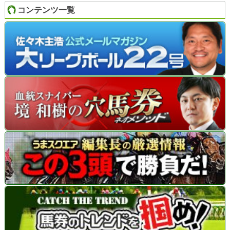
コンテンツ一覧