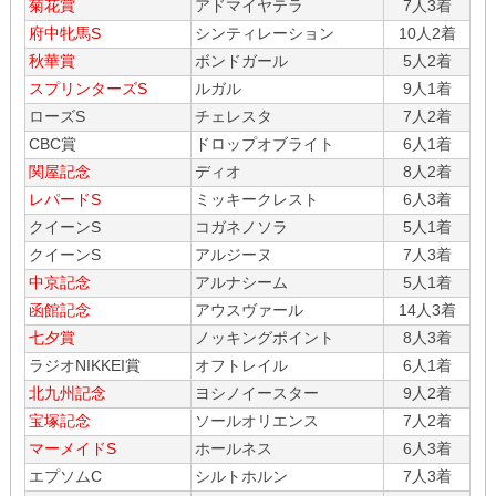
菊花賞
アドマイヤテラ
7人3着
府中牝馬S
シンティレーション
10人2着
秋華賞
ボンドガール
5人2着
スプリンターズS
ルガル
9人1着
ローズS
チェレスタ
7人2着
CBC賞
ドロップオブライト
6人1着
関屋記念
ディオ
8人2着
レパードS
ミッキークレスト
6人3着
クイーンS
コガネノソラ
5人1着
クイーンS
アルジーヌ
7人3着
中京記念
アルナシーム
5人1着
函館記念
アウスヴァール
14人3着
七夕賞
ノッキングポイント
8人3着
ラジオNIKKEI賞
オフトレイル
6人1着
北九州記念
ヨシノイースター
9人2着
宝塚記念
ソールオリエンス
7人2着
マーメイドS
ホールネス
6人3着
エプソムC
シルトホルン
7人3着