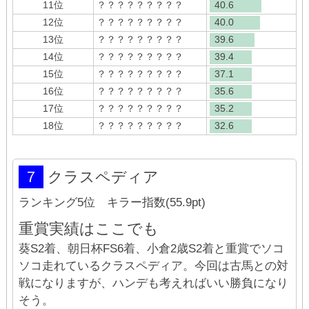
11位
？？？？？？？？？
40.6
12位
？？？？？？？？？
40.0
13位
？？？？？？？？？
39.6
14位
？？？？？？？？？
39.4
15位
？？？？？？？？？
37.1
16位
？？？？？？？？？
35.6
17位
？？？？？？？？？
35.2
18位
？？？？？？？？？
32.6
７
クラスペディア
ランキング5位 キラー指数(55.9pt)
重賞実績はここでも
葵S2着、朝日杯FS6着、小倉2歳S2着と重賞でソコ
ソコ走れているクラスペディア。今回は古馬との対
戦になりますが、ハンデも考えればいい勝負になり
そう。