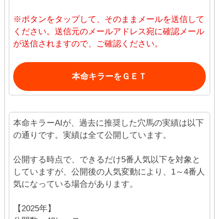
※ボタンをタップして、そのままメールを送信して
ください。送信元のメールアドレス宛に確認メール
が送信されますので、ご確認ください。
本命キラーをＧＥＴ
本命キラーAIが、過去に推奨した穴馬の実績は以下
の通りです。実績は全て公開しています。
公開する時点で、できるだけ5番人気以下を対象と
していますが、公開後の人気変動により、1～4番人
気になっている場合があります。
【2025年】