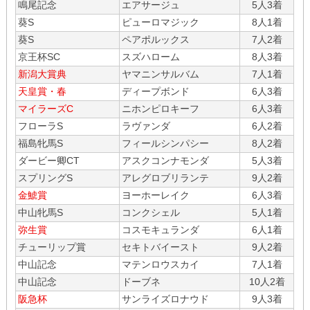
鳴尾記念
エアサージュ
5人3着
葵S
ピューロマジック
8人1着
葵S
ペアポルックス
7人2着
京王杯SC
スズハローム
8人3着
新潟大賞典
ヤマニンサルバム
7人1着
天皇賞・春
ディープボンド
6人3着
マイラーズC
ニホンピロキーフ
6人3着
フローラS
ラヴァンダ
6人2着
福島牝馬S
フィールシンパシー
8人2着
ダービー卿CT
アスクコンナモンダ
5人3着
スプリングS
アレグロブリランテ
9人2着
金鯱賞
ヨーホーレイク
6人3着
中山牝馬S
コンクシェル
5人1着
弥生賞
コスモキュランダ
6人1着
チューリップ賞
セキトバイースト
9人2着
中山記念
マテンロウスカイ
7人1着
中山記念
ドーブネ
10人2着
阪急杯
サンライズロナウド
9人3着