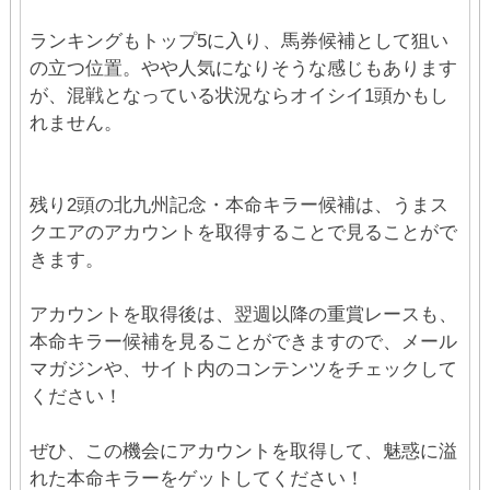
ランキングもトップ5に入り、馬券候補として狙い
の立つ位置。やや人気になりそうな感じもあります
が、混戦となっている状況ならオイシイ1頭かもし
れません。
残り2頭の北九州記念・本命キラー候補は、うまス
クエアのアカウントを取得することで見ることがで
きます。
アカウントを取得後は、翌週以降の重賞レースも、
本命キラー候補を見ることができますので、メール
マガジンや、サイト内のコンテンツをチェックして
ください！
ぜひ、この機会にアカウントを取得して、魅惑に溢
れた本命キラーをゲットしてください！