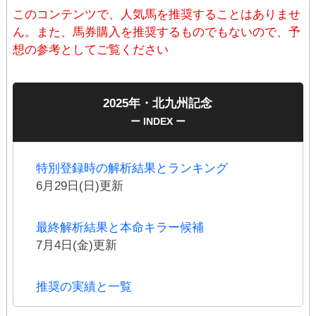
このコンテンツで、人気馬を推奨することはありませ
ん。また、馬券購入を推奨するものでもないので、予
想の参考としてご覧ください
2025年・北九州記念
ー INDEX ー
特別登録時の解析結果とランキング
6月29日(日)更新
最終解析結果と本命キラー候補
7月4日(金)更新
推奨の実績と一覧