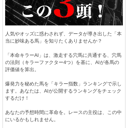
人気やオッズに惑わされず、データが導き出した「本
当に妙味ある馬」を知りたくありませんか？
「本命キラーAI」は、激走する穴馬に共通する、穴馬
の法則（キラーファクター4つ）を基に、AIが各馬の
評価値を算出。
爆発力を秘めた馬を「キラー指数」ランキングで示し
ます。あなたは、AIが公開するランキングをチェック
するだけ！
あなたの予想時間に革命を。レースの主役は、この中
にいるかもしれません。