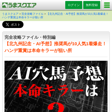
ログイン
無料登録
うまスクエア
>
完全攻略ファイル
>
【北九州記念・AI予想】推奨馬が10人気1着爆走！
ハンデ重賞は本命キラーが狙い所
完全攻略ファイル・特別編
【北九州記念・AI予想】推奨馬が10人気1着爆走！
ハンデ重賞は本命キラーが狙い所