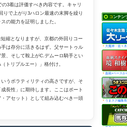
)での3着は評価すべき内容です。キャリ
の外回りで上がり3ハロン最速の末脚を繰り
コンテン
ラスの能力を証明しました。
距離短縮となりますが、京都の外回りコー
大魔神・佐々木
め手は存分に活きるはず。父サートゥル
景、そして鞍上がC.デムーロ騎手とい
A（トリプルエー）」格付け。
血統×ペースか
というボラティリティの高さですが、そ
「成長性」に期待します。ここはポート
ア・アセット）として組み込むべき一頭
うまスク編集長