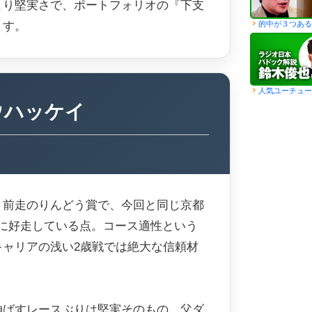
より堅実さで、ポートフォリオの『下支
的中が３つある
ます。
人気ユーチュー
ウハッケイ
、前走のりんどう賞で、今回と同じ京都
2着に好走している点。コース適性という
キャリアの浅い2歳戦では絶大な信頼材
伸ばすレースぶりは堅実そのもの。父ダ