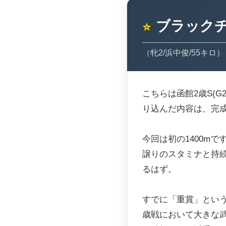
ブラック
⭐
（牝2/浜中俊/55キロ）
こちらは函館2歳S(G
り込んだ内容は、完
今回は初の1400m
譲りのスタミナと持
るはず。
すでに「重賞」とい
歳戦において大きな