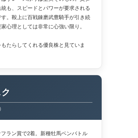
血統も、スピードとパワーが要求される
です。鞍上に百戦錬磨武豊騎手が引き続
資家心理としては非常に心強い限り。
をもたらしてくれる優良株と見ていま
スク
）
・サフラン賞で2着。新種牡馬ベンバトル