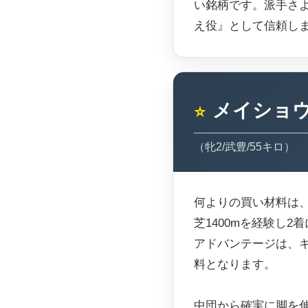
い銘柄です。派手さ
え役』として信頼し
メイショ
⭐
（牝2/武豊/55キロ）
何よりの買い材料は
芝1400mを経験し
アドバンテージは、
料となります。
中団から確実に脚を