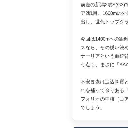
前走の新潟2歳S(G3
ア2戦目、1600m
出し、世代トップク
今回は1400mへの
スなら、その鋭い決
ナーリアという血統背
う点も、まさに「AA
不安要素は追込脚質
れを補って余りある
フォリオの中核（コ
でしょう。