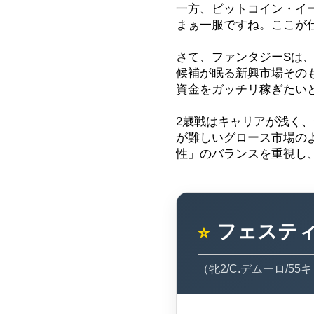
一方、ビットコイン・イ
まぁ一服ですね。ここが
さて、ファンタジーSは
候補が眠る新興市場その
資金をガッチリ稼ぎたい
2歳戦はキャリアが浅く
が難しいグロース市場の
性」のバランスを重視し
フェステ
⭐
（牝2/C.デムーロ/55