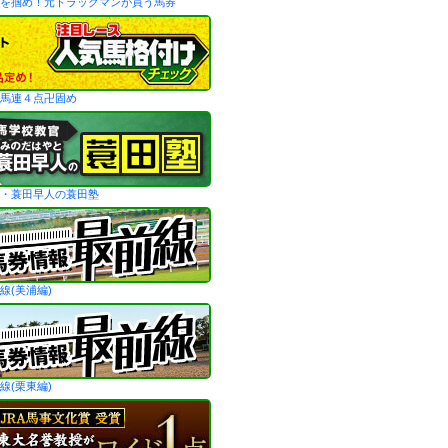
を掴め！元トラックマンが買う馬券
馬連４点卍固め
・蓑田早人の蓑田塾
線(美浦編)
線(栗東編)