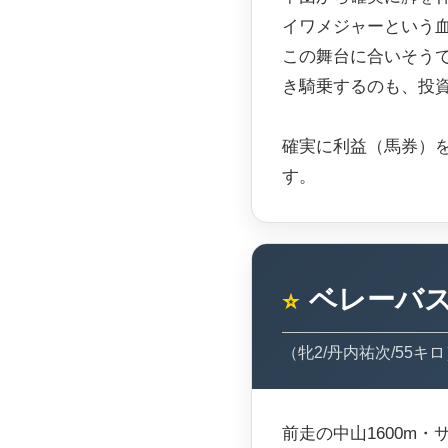
イワメジャーという
この舞台に合いそう
き騎乗するのも、投
確実に利益（馬券）
す。
ベレーバ
⭐
（牝2/丹内祐次/55キロ
前走の中山1600m