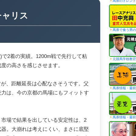
馬券のトレンド
チャリス
馬券で食う男の
2)で2着の実績。1200m戦で先行して粘
元競馬学校教官
成度の高さを感じさせます。
ですが、距離延長は心配なさそうです。父
馬券情報・最前
続力は、今の京都の馬場にもフィットす
馬券情報・最前
う市場で結果を出している安定性は、2
武器。大崩れは考えにくい、まさに底堅