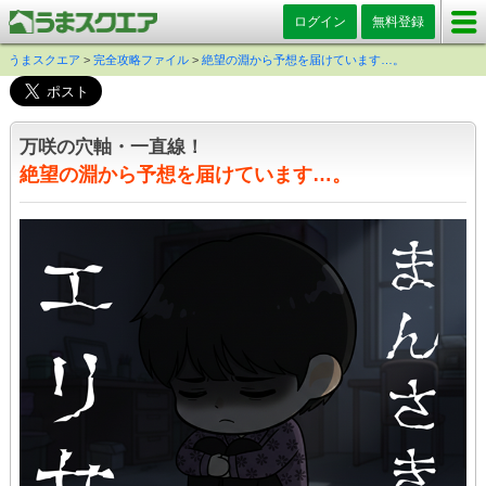
ログイン
無料登録
うまスクエア
>
完全攻略ファイル
>
絶望の淵から予想を届けています…。
万咲の穴軸・一直線！
絶望の淵から予想を届けています…。