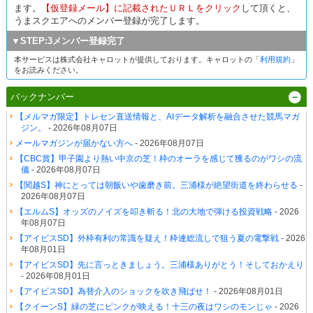
ます。
【仮登録メール】に記載されたＵＲＬをクリック
して頂くと、
うまスクエアへのメンバー登録が完了します。
▼STEP:3メンバー登録完了
本サービスは株式会社キャロットが提供しております。キャロットの「
利用規約
」
をお読みください。
バックナンバー
【メルマガ限定】トレセン直送情報と、AIデータ解析を融合させた競馬マガ
ジン。
- 2026年08月07日
メールマガジンが届かない方へ
- 2026年08月07日
【CBC賞】甲子園より熱い中京の芝！枠のオーラを感じて獲るのがワシの流
儀
- 2026年08月07日
【関越S】神にとっては朝飯いや歯磨き前。三浦様が絶望街道を終わらせる
-
2026年08月07日
【エルムS】オッズのノイズを叩き斬る！北の大地で弾ける投資戦略
- 2026
年08月07日
【アイビスSD】外枠有利の常識を疑え！枠連総流しで狙う夏の電撃戦
- 2026
年08月01日
【アイビスSD】先に言っときましょう。三浦様ありがとう！そしておかえり
- 2026年08月01日
【アイビスSD】為替介入のショックを吹き飛ばせ！
- 2026年08月01日
【クイーンS】緑の芝にピンクが映える！十三の夜はワシのモンじゃ
- 2026