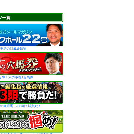
ツ一覧
主浩の◎最終結論
ら導く穴の単複1点馬券
の厳選馬この3頭で勝負だ！