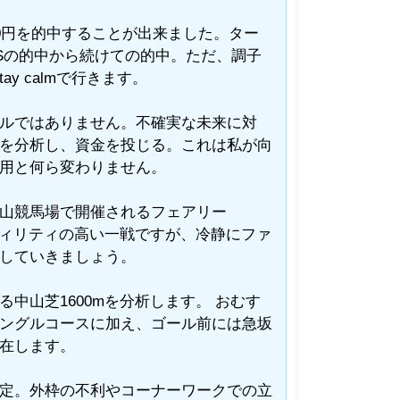
90円を的中することが出来ました。ター
Sの的中から続けての的中。ただ、調子
tay calmで行きます。
ルではありません。不確実な未来に対
を分析し、資金を投じる。これは私が向
用と何ら変わりません。
山競馬場で開催されるフェアリー
ティリティの高い一戦ですが、冷静にファ
していきましょう。
中山芝1600mを分析します。 おむす
ングルコースに加え、ゴール前には急坂
在します。
定。外枠の不利やコーナーワークでの立