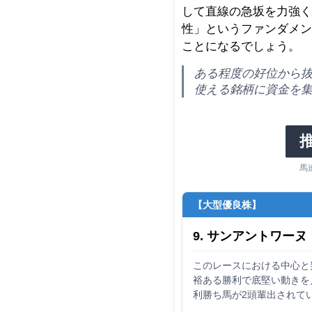
して直線の急坂を力強く
性」というファンダメン
ことになるでしょう。
ある程度の好位から
使える銘柄に資金を
馬
【大型優良株】
9. サンアントワーヌ
このレースにおける中心と
裕ある勝利で底堅い動きを
利勝ち馬が2頭輩出されて