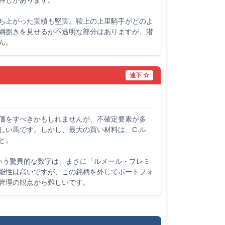
押しがあります。
ち上がった実績も堅実。鞍上の上里騎手がどのよ
綱捌きを見せるか不透明な部分はありますが、潜
ん。
連下 ☆
価をすべきかもしれませんが、不確定要素が多
しい馬です。しかし、最大の買い材料は、C.ル
と。
という驚異的な数字は、まさに「ルメール・プレミ
能性は高いですが、この銘柄を外してポートフォ
管理の観点から難しいです。