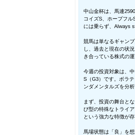
中山金杯は、馬連25
コイズS、ホープフル
には乗らず、Always s
競馬は単なるギャンブ
し、過去と現在の状況
き合っている株式の運
今週の投資対象は、中
S（G3）です。ボラ
ンダメンタルズを分析
まず、投資の舞台となる
び型の特殊なトライア
という強力な特徴が存
馬場状態は「良」を想