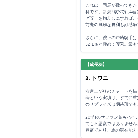
これは、同馬が戦ってきた
料です。新潟2歳Sでは4
グ等）を物差しにすれば、
前走の無難な勝利も好感触
さらに、鞍上の戸崎騎手は、
32.1％と極めて優秀。最
【成長株】
3. トワニ
右肩上がりのチャートを描
着という実績は、すでに重
のサプライズは期待薄でも
2走前のサフラン賞もハイ
ても不思議ではありません
豊富であり、馬の潜在能力