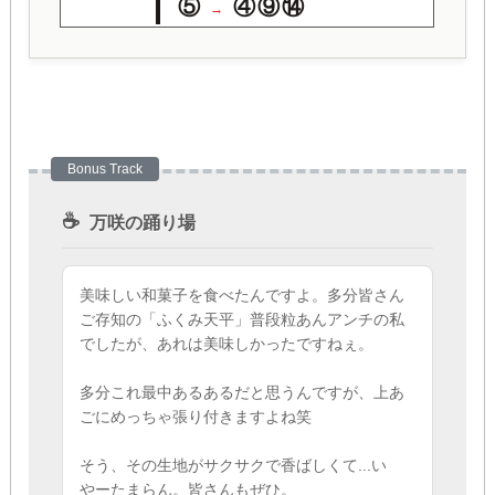
⑤
④⑨⑭
→
Bonus Track
☕
万咲の踊り場
美味しい和菓子を食べたんですよ。多分皆さん
ご存知の「ふくみ天平」普段粒あんアンチの私
でしたが、あれは美味しかったですねぇ。
多分これ最中あるあるだと思うんですが、上あ
ごにめっちゃ張り付きますよね笑
そう、その生地がサクサクで香ばしくて...い
やーたまらん。皆さんもぜひ。