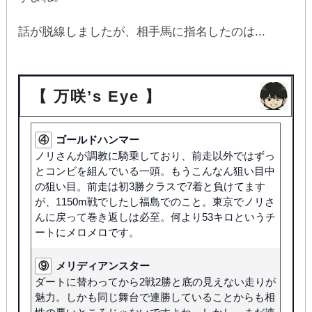
話が脱線しましたが、相手馬に指名したのは...
【 万咲’s Eye 】
④
ゴールドハンマー
ノリさんが調教に騎乗しており、前走以外ではずっ
とコンビを組んでいる一頭。もうこんなん狙い目中
の狙い目。前走は初3勝クラスで7着と負けてます
が、1150m戦でしたし福島でのこと。東京でノリさ
んに戻って巻き返しは必至。何より53キロというチ
ートにメロメロです。
⑨
メリディアンスター
ダートに替わってから2戦2勝と底の見えない走りが
魅力。しかも同じ舞台で連勝していることからも相