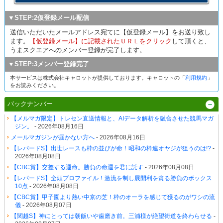
▼STEP:2仮登録メール配信
送信いただいたメールアドレス宛てに【仮登録メール】をお送り致し
ます。
【仮登録メール】に記載されたＵＲＬをクリック
して頂くと、
うまスクエアへのメンバー登録が完了します。
▼STEP:3メンバー登録完了
本サービスは株式会社キャロットが提供しております。キャロットの「
利用規約
」
をお読みください。
バックナンバー
【メルマガ限定】トレセン直送情報と、AIデータ解析を融合させた競馬マガ
ジン。
- 2026年08月16日
メールマガジンが届かない方へ
- 2026年08月16日
【レパードS】出世レースも枠の並びが命！昭和の枠連オヤジが狙うのは!?
-
2026年08月08日
【CBC賞】交差する運命。勝負の命運を君に託す
- 2026年08月08日
【レパードS】全頭プロファイル！激流を制し展開利を貪る勝負のボックス
10点
- 2026年08月08日
【CBC賞】甲子園より熱い中京の芝！枠のオーラを感じて獲るのがワシの流
儀
- 2026年08月07日
【関越S】神にとっては朝飯いや歯磨き前。三浦様が絶望街道を終わらせる
-