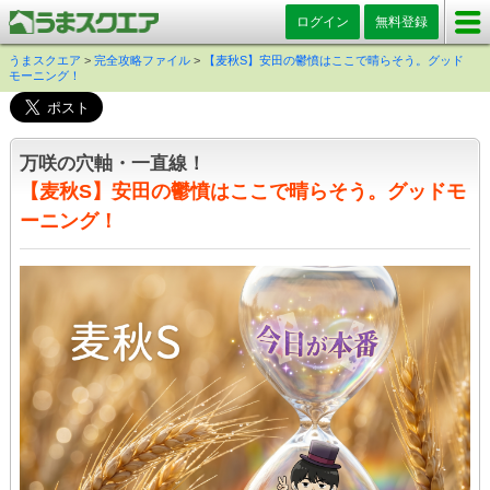
ログイン
無料登録
うまスクエア
>
完全攻略ファイル
>
【麦秋S】安田の鬱憤はここで晴らそう。グッド
モーニング！
万咲の穴軸・一直線！
【麦秋S】安田の鬱憤はここで晴らそう。グッドモ
ーニング！