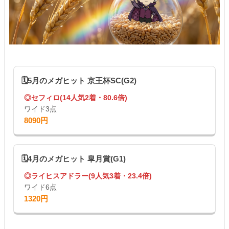
🗓5月のメガヒット 京王杯SC(G2)
◎セフィロ(14人気2着・80.6倍)
ワイド3点
8090円
🗓4月のメガヒット 皐月賞(G1)
◎ライヒスアドラー(9人気3着・23.4倍)
ワイド6点
1320円