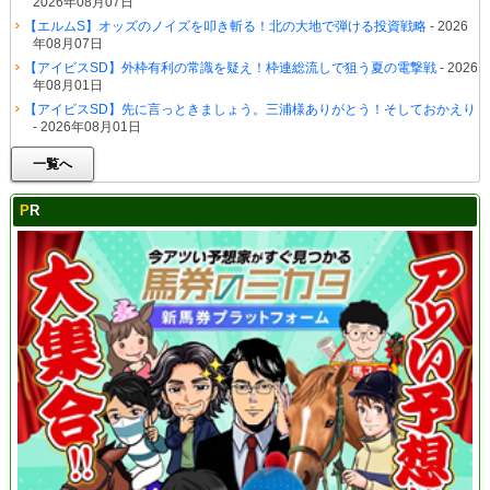
2026年08月07日
【エルムS】オッズのノイズを叩き斬る！北の大地で弾ける投資戦略
- 2026
年08月07日
【アイビスSD】外枠有利の常識を疑え！枠連総流しで狙う夏の電撃戦
- 2026
年08月01日
【アイビスSD】先に言っときましょう。三浦様ありがとう！そしておかえり
- 2026年08月01日
一覧へ
PR