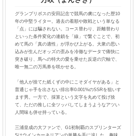
グランプリボスの安田記念で競馬の虜になった歴10
年の中堅ライター。過去の着順や敗戦という単なる
「点」には騙されない。コース替わり、距離替わり
といった条件変化の連鎖を「線」で繋ぐことで、初
めて馬の「真の適性」が浮かび上がる。大衆の思い
込みが生んだオッズの歪みを冷徹なデータで痛快に
突き破り、馬への特大の愛を乗せた反逆の穴軸で、
唯一無二の万馬券を咲かせる。
「他人が捨てた紙くずの中にこそダイヤがある」と
普通じゃ手を出さない排出率0.001%のSSRを狙いす
ます男。一方で、採算という文字を丸めて投げ捨
て、ただの推しに全ツッパしてしまうようなアツい
人間味も併せ持っている。
三浦皇成の大ファンで、G1初制覇のスプリンターズ
Sはウインカーネリアンの単勝を手に涙した。趣味