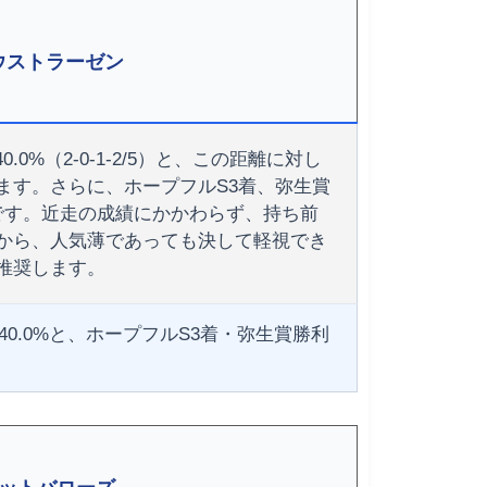
ァウストラーゼン
0.0%（2-0-1-2/5）と、この距離に対し
ます。さらに、ホープフルS3着、弥生賞
です。近走の成績にかかわらず、持ち前
から、人気薄であっても決して軽視でき
推奨します。
率40.0%と、ホープフルS3着・弥生賞勝利