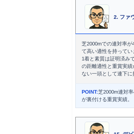
2. フ
芝2000mでの連対率が4
て高い適性を持ってい
1着と素質は証明済み
の距離適性と重賞実績
ない一頭として連下に
POINT:
芝2000m連対
が裏付ける重賞実績。