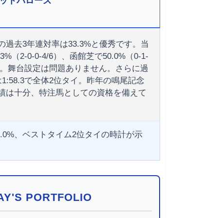
デビットバローズ
過去3年連対率は33.3%と優秀です。当
%（2-0-0-4/6）、函館芝で50.0%（0-1-
記録。舞台設定は問題ありません。さらに過
1:58.3で全体2位タイ。昨年の鳴尾記念
績は十分、特注馬としての資格を備えて
0.0%、ベストタイム2位タイの時計が示
AY'S PORTFOLIO