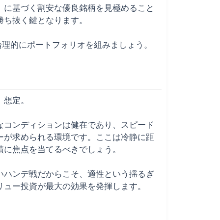
」に基づく割安な優良銘柄を見極めること
勝ち抜く鍵となります。
alm」。論理的にポートフォリオを組みましょう。
」想定。
なコンディションは健在であり、スピード
ーが求められる環境です。ここは冷静に距
績に焦点を当てるべきでしょう。
いハンデ戦だからこそ、適性という揺るぎ
リュー投資が最大の効果を発揮します。