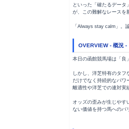
といった「確たるデータ
が、この難解なレースを
「Always stay c
OVERVIEW - 概況 -
本日の函館競馬場は「良
しかし、洋芝特有のタフ
だけでなく持続的なパワ
離適性や洋芝での連対実
オッズの歪みが生じやす
ない価値を持つ馬へのバ