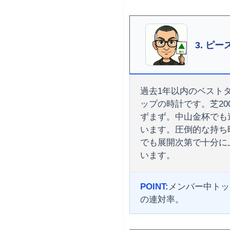
3. ピ
過去1年以内のベストタ
ップの時計です。芝2000
ずまず。中山金杯でも逃
います。圧倒的な持ち
でも展開次第で十分に
います。
POINT:
メンバー中トップ
の連対率。