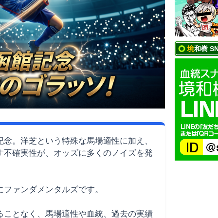
境和樹 S
記念。洋芝という特殊な馬場適性に加え、
す不確実性が、オッズに多くのノイズを発
にファンダメンタルズです。
ることなく、馬場適性や血統、過去の実績