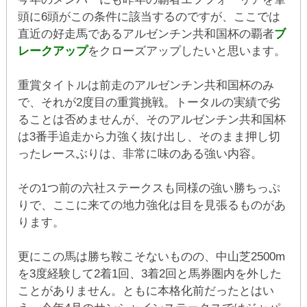
頭に6頭がこの条件に該当するのですが、ここでは
直近の好走馬であるアルゼンチン共和国杯の覇者
ブ
レークアップ
をクローズアップしたいと思います。
重賞タイトルは前走のアルゼンチン共和国杯のみ
で、それが2度目の重賞挑戦。トータルの実績で劣
ることは否めませんが、そのアルゼンチン共和国杯
は3番手追走から力強く抜け出し、そのまま押し切
ったレースぶりは、非常に味のある強い内容。
その1つ前の六社ステークスも同様の強い勝ちっぷ
りで、ここに来ての地力強化は目を見張るものがあ
ります。
更にこの馬は勝ち鞍こそないものの、中山芝2500m
を3度経験して2着1回、3着2回と馬券圏内を外した
ことがありません。ともに本格化前だったとはい