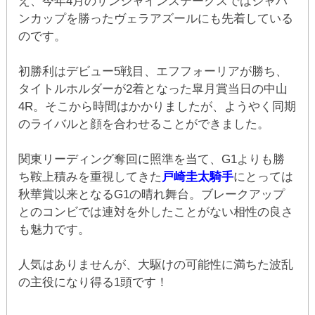
え、今年4月のサンシャインステークスではジャパ
ンカップを勝ったヴェラアズールにも先着している
のです。
初勝利はデビュー5戦目、エフフォーリアが勝ち、
タイトルホルダーが2着となった皐月賞当日の中山
4R。そこから時間はかかりましたが、ようやく同期
のライバルと顔を合わせることができました。
関東リーディング奪回に照準を当て、G1よりも勝
ち鞍上積みを重視してきた
戸崎圭太騎手
にとっては
秋華賞以来となるG1の晴れ舞台。ブレークアップ
とのコンビでは連対を外したことがない相性の良さ
も魅力です。
人気はありませんが、大駆けの可能性に満ちた波乱
の主役になり得る1頭です！