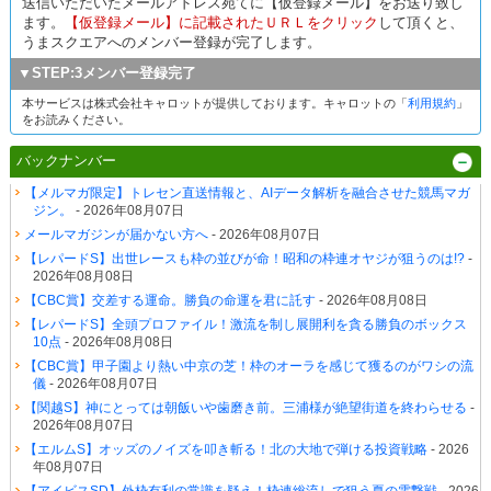
送信いただいたメールアドレス宛てに【仮登録メール】をお送り致し
ます。
【仮登録メール】に記載されたＵＲＬをクリック
して頂くと、
うまスクエアへのメンバー登録が完了します。
▼STEP:3メンバー登録完了
本サービスは株式会社キャロットが提供しております。キャロットの「
利用規約
」
をお読みください。
バックナンバー
【メルマガ限定】トレセン直送情報と、AIデータ解析を融合させた競馬マガ
ジン。
- 2026年08月07日
メールマガジンが届かない方へ
- 2026年08月07日
【レパードS】出世レースも枠の並びが命！昭和の枠連オヤジが狙うのは!?
-
2026年08月08日
【CBC賞】交差する運命。勝負の命運を君に託す
- 2026年08月08日
【レパードS】全頭プロファイル！激流を制し展開利を貪る勝負のボックス
10点
- 2026年08月08日
【CBC賞】甲子園より熱い中京の芝！枠のオーラを感じて獲るのがワシの流
儀
- 2026年08月07日
【関越S】神にとっては朝飯いや歯磨き前。三浦様が絶望街道を終わらせる
-
2026年08月07日
【エルムS】オッズのノイズを叩き斬る！北の大地で弾ける投資戦略
- 2026
年08月07日
【アイビスSD】外枠有利の常識を疑え！枠連総流しで狙う夏の電撃戦
- 2026