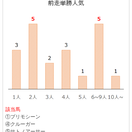
該当馬
①プリモシーン
④クルーガー
⑤サトノアーサー