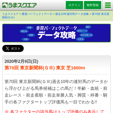
ログイン
無料登録
うまスクエア
>
重賞パーフェクトデータ
>
過去10年連対馬データ攻略
>
第70回 東京新
聞杯(GⅢ)
2020年2月9日(日)
第70回 東京新聞杯(ＧⅢ) 東京 芝1600m
第70回 東京新聞杯(ＧⅢ)過去10年の連対馬のデータか
ら浮かび上がる馬券候補はこの馬だ！年齢・血統・前
走レース・前走着順・前走単勝人気・脚質・枠番・騎
手の各ファクタートップ評価馬も一目でわかる!!
※ 各ファクターの該当馬はトップ評価のみ表示して