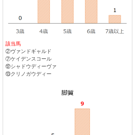
該当馬
②ヴァンドギャルド
⑦ケイデンスコール
⑫シャドウディーヴァ
⑬クリノガウディー