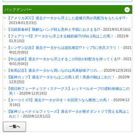
バックナンバー
【アメリカJCC】過去データから浮上した超爆穴馬が高配当をもたらす!?
-
2021年01月23日
【日経新春杯】難解なハンデ戦も意外と平穏におさまる!?
- 2021年01月16日
【フェアリーS】データから浮上する軸鉄板!?のNo.1馬はこの馬！
- 2021年
01月10日
【シンザン記念】過去データからは波乱確定!?トップ5に伏兵ズラリ！
- 2021
年01月09日
【中山金杯】過去データから浮上するこの5頭が好配当を持ってくる!?
- 2021
年01月04日
【有馬記念】過去データから買いなのは馬券妙味アリの…
- 2020年12月26日
【阪神カップ】過去データからはこの馬１択！馬券の軸はこれだ！
- 2020年
12月25日
【朝日杯フューチュリティステークス】レッドベルオーブの逆転候補はこの
馬！
- 2020年12月19日
【ターコイズS】過去データが示す！今回買うなら断然この馬！
- 2020年12
月18日
【阪神ジュベナイルフィリーズ】過去データが推すダントツで買える馬はこ
れだ！
- 2020年12月12日
一覧へ