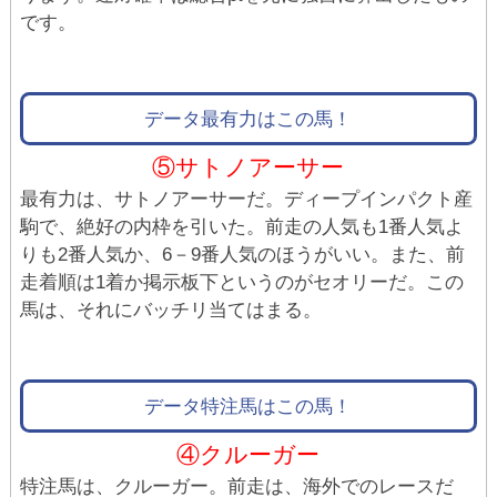
です。
データ最有力はこの馬！
⑤サトノアーサー
最有力は、サトノアーサーだ。ディープインパクト産
駒で、絶好の内枠を引いた。前走の人気も1番人気よ
りも2番人気か、6－9番人気のほうがいい。また、前
走着順は1着か掲示板下というのがセオリーだ。この
馬は、それにバッチリ当てはまる。
データ特注馬はこの馬！
④クルーガー
特注馬は、クルーガー。前走は、海外でのレースだ