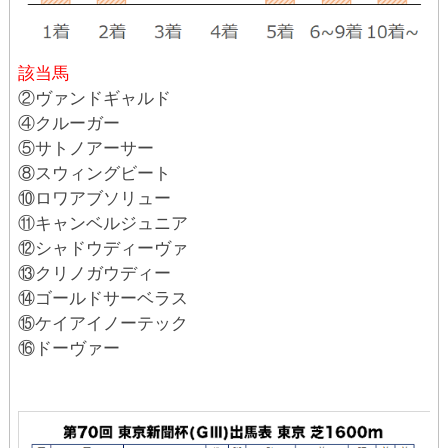
該当馬
②ヴァンドギャルド
④クルーガー
⑤サトノアーサー
⑧スウィングビート
⑩ロワアブソリュー
⑪キャンベルジュニア
⑫シャドウディーヴァ
⑬クリノガウディー
⑭ゴールドサーベラス
⑮ケイアイノーテック
⑯ドーヴァー