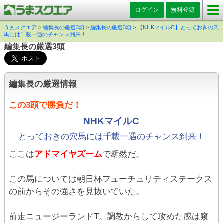
ログイン
無料登録
うまスクエア
>
編集長の厳選3頭
>
編集長の厳選3頭
>
【NHKマイルC】とっておきの穴
馬には千載一遇のチャンス到来！
編集長の厳選3頭
編集長の厳選情報
この3頭で勝負だ！
NHKマイルC
とっておきの穴馬には千載一遇のチャンス到来！
ここは
アドマイヤズーム
で断然だ。
この馬については朝日杯フューチュリティステークス
の前からその強さを見抜いていた。
前走ニュージーランドT。調教からして攻めた感は窺