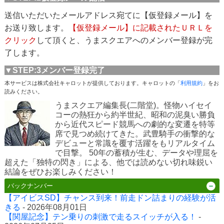
送信いただいたメールアドレス宛てに【仮登録メール】を
お送り致します。
【仮登録メール】に記載されたＵＲＬを
クリック
して頂くと、うまスクエアへのメンバー登録が完
了します。
▼STEP:3メンバー登録完了
本サービスは株式会社キャロットが提供しております。キャロットの「
利用規約
」をお
読みください。
うまスクエア編集長(二階堂)。怪物ハイセイ
コーの熱狂から約半世紀、昭和の泥臭い勝負
から近代スピード競馬への劇的な変遷を特等
席で見つめ続けてきた。武豊騎手の衝撃的な
デビューと常識を覆す活躍をもリアルタイム
で目撃。 50年の蓄積が生む、データや理屈を
超えた「独特の閃き」による、他では読めない切れ味鋭い
結論をぜひお楽しみください！
バックナンバー
【アイビスSD】チャンス到来！前走ドン詰まりの経験が活
きる
- 2026年08月01日
【関屋記念】テン乗りの刺激で走るスイッチが入る！
-