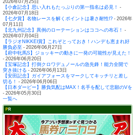
2026年07月25日
【小倉記念】思い入れもたっぷりの第一指名は必見！
-
2026年07月18日
【七夕賞】名物レースを解くポイントは暑さ耐性!?
- 2026年
07月11日
【北九州記念】異例のローテーションはココへの布石！
-
2026年07月04日
【ラジオNIKKEI賞】これぞとっておき！ハンデも恵まれ好
勝負必至
- 2026年06月27日
【府中牝馬S】ジョッキーの動きに一発の可能性が見えた！
- 2026年06月20日
【宝塚記念】打倒クロワデュノールの急先鋒！能力全開で
突き抜ける
- 2026年06月13日
【安田記念】ガイアフォースをマークしてキッチリと差し
切る！
- 2026年06月06日
【日本ダービー】勝負気配はMAX！名手を配して悲願のVを
- 2026年05月30日
一覧へ
PR