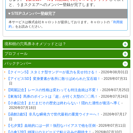
と、うまスクエアへのメンバー登録が完了します。
▼STEP:3メンバー登録完了
本サービスは株式会社キャロットが提供しております。キャロットの「
利用規
約
」をお読みください。
境和樹の穴馬券ネオメソッドとは？
プロフィール
バックナンバー
【クイーンS】スタミナ型サンデーが底力を見せ付ける！
- 2026年08月01日
【アイビスSD】変身要素が各所に散りばめられた宝石箱！
- 2026年07月31
日
【関屋記念】レースの性格は変わっても特注血統は不変！
- 2026年07月25日
【東海S】馬券のポイントは「超」が付く大型の〇〇馬！
- 2026年07月24日
【小倉記念】まだまだその歴史は終わらない！隠れた適性が復活へ導く
-
2026年07月18日
【函館2歳S】非凡な瞬発力で世代最初の重賞ウイナーへ！
- 2026年07月17
日
【七夕賞】血統的には一択！強烈なバイアスで他を圧倒
- 2026年07月11日
【小倉12R】姉譲りのスピードで粘り込みの期待大！
- 2026年07月10日