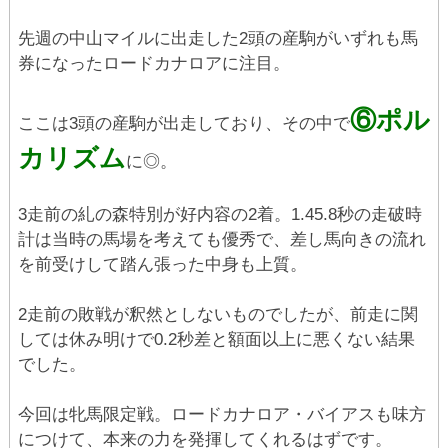
先週の中山マイルに出走した2頭の産駒がいずれも馬
券になったロードカナロアに注目。
⑥ポル
ここは3頭の産駒が出走しており、その中で
カリズム
に◎。
3走前の糺の森特別が好内容の2着。1.45.8秒の走破時
計は当時の馬場を考えても優秀で、差し馬向きの流れ
を前受けして踏ん張った中身も上質。
2走前の敗戦が釈然としないものでしたが、前走に関
しては休み明けで0.2秒差と額面以上に悪くない結果
でした。
今回は牝馬限定戦。ロードカナロア・バイアスも味方
につけて、本来の力を発揮してくれるはずです。