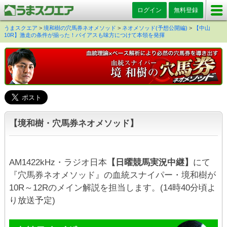
ログイン
無料登録
うまスクエア
>
境和樹の穴馬券ネオメソッド
>
ネオメソッド(予想公開編)
>
【中山
10R】激走の条件が揃った！バイアスも味方につけて本領を発揮
【境和樹・穴馬券ネオメソッド】
AM1422kHz・ラジオ日本
【日曜競馬実況中継】
にて
『穴馬券ネオメソッド』の血統スナイパー・境和樹が
10R～12Rのメイン解説を担当します。(14時40分頃よ
り放送予定)