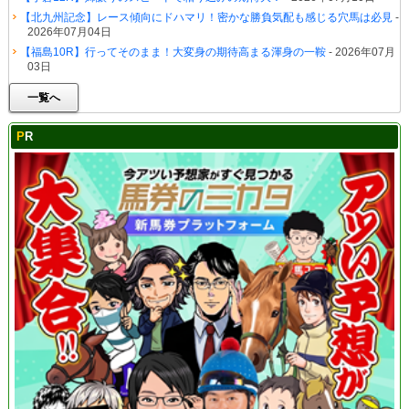
【北九州記念】レース傾向にドハマリ！密かな勝負気配も感じる穴馬は必見
-
2026年07月04日
【福島10R】行ってそのまま！大変身の期待高まる渾身の一鞍
- 2026年07月
03日
一覧へ
PR