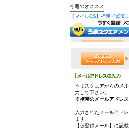
今週のオススメ
【マイルCS】枠連で堅実
うまスクエアからのメル
力して下さい。
※携帯のメールアドレス
入力されたメールアドレ
ます。
【仮登録メール】に記載