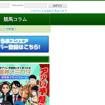
Password
パスワードを忘れた方はコチラ
競馬コラム
がここで炸裂！