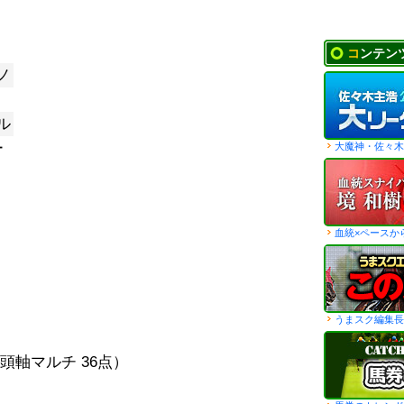
コンテン
ノ
ル
ー
大魔神・佐々木
血統×ペースか
うまスク編集長
7（◎1頭軸マルチ 36点）