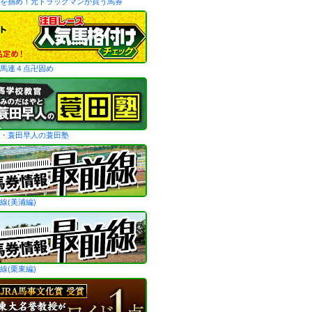
を掴め！元トラックマンが買う馬券
馬連４点卍固め
・蓑田早人の蓑田塾
線(美浦編)
線(栗東編)