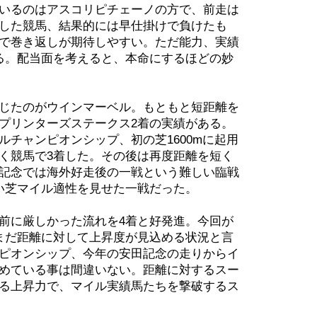
いるのはアスコリピチェーノの方で、前走は
した競馬、結果的には早仕掛けで負けたも
で巻き返しが期待しやすい。ただ能力、実績
る。配当面を考えると、本命にするほどの妙
じたのがウインマーベル。もともと短距離を
プリンターズステークス2着の実績がある。
ルチャンピオンシップ、初の芝1600mに起用
く競馬で3着した。その後は再度距離を短く
記念では海外好走後の一戦という難しい臨戦
い芝マイル適性を見せた一戦だった。
前に厳しかった流れを4着と好発進。今回が
まだ距離に対して上昇度が見込める状況と言
ピオンシップ、今年の安田記念の走りからイ
めている事は間違いない。距離に対するスー
る上昇力で、マイル実績馬たちを撃破するス