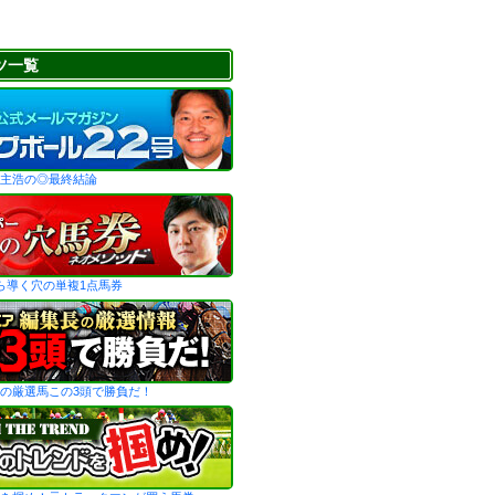
ツ一覧
主浩の◎最終結論
ら導く穴の単複1点馬券
の厳選馬この3頭で勝負だ！