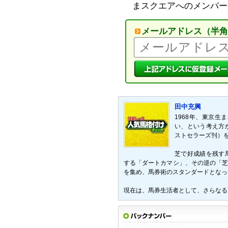
まスクエアへのメンバー
メールアドレス（半角
田中充興
1968年、東京生
い、という考え方
ストセラーズ刊）
芝で好成績を残す
する「ダートカマシ」、その逆の「
を集め、馬券術のスタンダードとなっ
現在は、馬券生活者として、さらなる