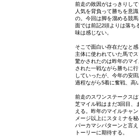
前走の敗因がはっきりして
人気を背負って勝ちを意識
の。今回は脚を溜める競馬
面では前記2頭よりは落ち
味は感じない。
そこで面白い存在だなと感
主体に使われていた馬でス
驚かされたのは昨年のマイ
された一戦ながら勝ちに行
していったが、今年の安田
過程ながら5着に奮戦、高
前走のスワンステークスは
芝マイル戦はまだ3回目、
える。昨年のマイルチャン
メージ以上にスタミナを秘
パーカマシパターンと言え
トーリーに期待する。