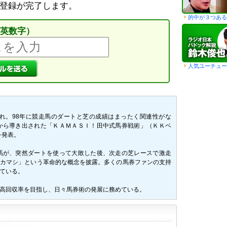
登録が完了します。
的中が３つある
英数字）
人気ユーチュー
まれ。98年に競走馬のダートと芝の成績はまったく関連性がな
から導き出された「ＫＡＭＡＳＩ！田中式馬券戦術」（ＫＫベ
を発表。
馬が、突然ダートを使って大敗した後、次走の芝レースで激走
芝カマシ」という革命的な概念を披露。多くの馬券ファンの支持
ている。
高回収率を目指し、日々馬券術の発展に務めている。