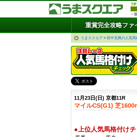
重賞完全攻略ファ
うまスクエア
>
田中充興の人気馬
11月23日(日) 京都11R
マイルCS(G1) 芝1600
●上位人気馬格付け