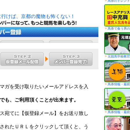
馬券のトレンド
に行けば、京都の魔物も怖くない！
馬券で食う男の
元競馬学校教官
馬券情報・最前
マガを受け取りたいメールアドレスを入
でも、ご利用頂くことが出来ます。
馬券情報・最前
ス宛てに【仮登録メール】をお送り致し
されたＵＲＬをクリックして頂くと、う