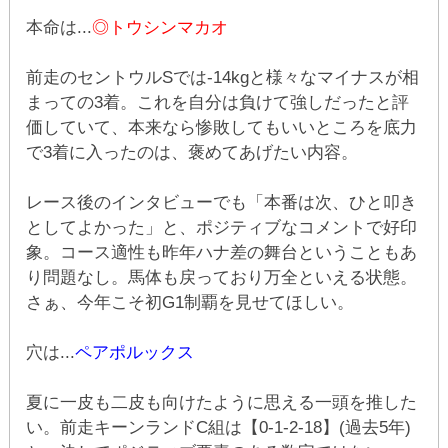
本命は...
◎トウシンマカオ
前走のセントウルSでは-14kgと様々なマイナスが相
まっての3着。これを自分は負けて強しだったと評
価していて、本来なら惨敗してもいいところを底力
で3着に入ったのは、褒めてあげたい内容。
レース後のインタビューでも「本番は次、ひと叩き
としてよかった」と、ポジティブなコメントで好印
象。コース適性も昨年ハナ差の舞台ということもあ
り問題なし。馬体も戻っており万全といえる状態。
さぁ、今年こそ初G1制覇を見せてほしい。
穴は...
ペアポルックス
夏に一皮も二皮も向けたように思える一頭を推した
い。前走キーンランドC組は【0-1-2-18】(過去5年)