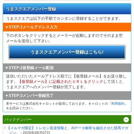
うまスクエアメンバー登録
うまスクエアは以下の手順でカンタンに登録することができます。
▼STEP:1メールアドレス入力
下のボタンをクリックするとメーラーが起動しますのでそのまま空
メールを送信して下さい。
うまスクエアメンバー登録はこちら!
▼STEP:2仮登録メール配信
送信いただいたメールアドレス宛てに【仮登録メール】をお送り致し
ます。
【仮登録メール】に記載されたＵＲＬをクリック
して頂くと、
うまスクエアへのメンバー登録が完了します。
▼STEP:3メンバー登録完了
本サービスは株式会社キャロットが提供しております。キャロットの「
利用規約
」
をお読みください。
バックナンバー
【メルマガ限定】トレセン直送情報と、AIデータ解析を融合させた競馬マガ
ジン。
- 2026年08月07日