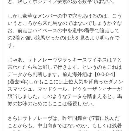
と、決してポジティブ要素のある数字ではない。
しかし豪華なメンバーの中で穴をあけるのは、こう
いうところから来た馬なのではないでしょうか？な
お、前走はハイペースの中を道中3番手で追走して
の2着と強い競馬だったのは火を見るより明らかで
す。
じゃあ、サトノレーヴやラッキースワイネスは？と
言われたら私は消しで行きます。というのもこれは
データから判断します。前走海外組は【0-0-0-4】
(過去5年)しかもここには上位人気を背負ったダノン
スマッシュ、マッドクール、ビクターザウィナーが
該当しました。このようなデータを踏まえると、馬
券の妙味のためにもここは軽視したい。
さらにサトノレーヴは、昨年同舞台で7着に沈んだ
ことからも、中山向きではないのか、もしくは残暑