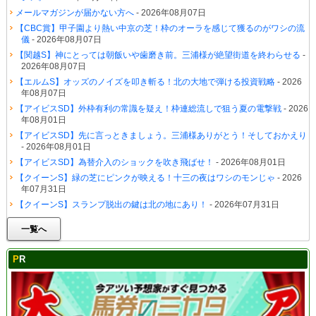
メールマガジンが届かない方へ
- 2026年08月07日
【CBC賞】甲子園より熱い中京の芝！枠のオーラを感じて獲るのがワシの流
儀
- 2026年08月07日
【関越S】神にとっては朝飯いや歯磨き前。三浦様が絶望街道を終わらせる
-
2026年08月07日
【エルムS】オッズのノイズを叩き斬る！北の大地で弾ける投資戦略
- 2026
年08月07日
【アイビスSD】外枠有利の常識を疑え！枠連総流しで狙う夏の電撃戦
- 2026
年08月01日
【アイビスSD】先に言っときましょう。三浦様ありがとう！そしておかえり
- 2026年08月01日
【アイビスSD】為替介入のショックを吹き飛ばせ！
- 2026年08月01日
【クイーンS】緑の芝にピンクが映える！十三の夜はワシのモンじゃ
- 2026
年07月31日
【クイーンS】スランプ脱出の鍵は北の地にあり！
- 2026年07月31日
一覧へ
PR