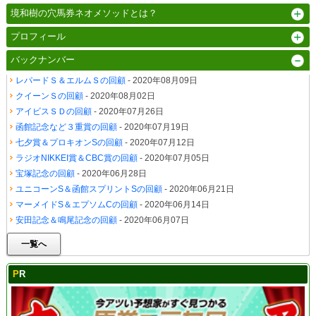
境和樹の穴馬券ネオメソッドとは？
プロフィール
バックナンバー
レパードＳ＆エルムＳの回顧
- 2020年08月09日
クイーンＳの回顧
- 2020年08月02日
アイビスＳＤの回顧
- 2020年07月26日
函館記念など３重賞の回顧
- 2020年07月19日
七夕賞＆プロキオンSの回顧
- 2020年07月12日
ラジオNIKKEI賞＆CBC賞の回顧
- 2020年07月05日
宝塚記念の回顧
- 2020年06月28日
ユニコーンS＆函館スプリントSの回顧
- 2020年06月21日
マーメイドS＆エプソムCの回顧
- 2020年06月14日
安田記念＆鳴尾記念の回顧
- 2020年06月07日
一覧へ
PR