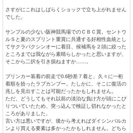
さすがにこれはしばらくショックで立ち上がれません
でした。
サンプルの少ない阪神競馬場でのＣＢＣ賞。セントウ
ルＳと夏のスプリント重賞に共通する好相性血統とし
てサクラバクシンオーに着目、候補馬を２頭に絞った
ところまでは我ながら素晴らしかったと思いますが、
そこから二択を引き損ねますか……。
ブリンカー装着の前走で0.6秒差７着と、久々に一桁
着順を拾ったラブカンプー。たしかに、そこに復活の
兆しを見出すことは可能だったかもしれません。
ただ、どうしてもそれ以前の淡泊な負け方が頭にこび
りついていたため、突っ込んで検証し切れなかったと
ころがありました。
言い方は悪いですが、後から考えればダイシンバルカ
ンより買える要素は多かったかもしれません。どちら