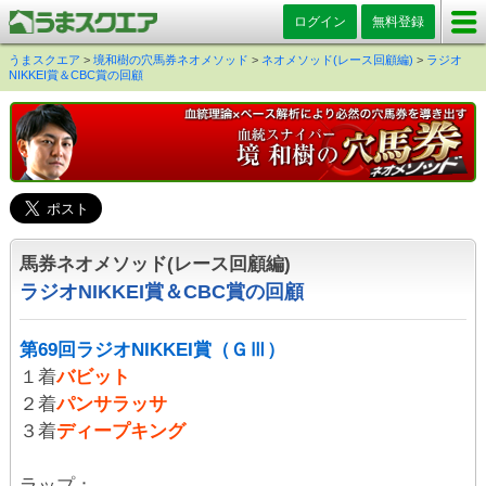
ログイン
無料登録
うまスクエア
>
境和樹の穴馬券ネオメソッド
>
ネオメソッド(レース回顧編)
>
ラジオ
NIKKEI賞＆CBC賞の回顧
馬券ネオメソッド(レース回顧編)
ラジオNIKKEI賞＆CBC賞の回顧
第69回ラジオNIKKEI賞（ＧⅢ）
１着
バビット
２着
パンサラッサ
３着
ディープキング
ラップ：