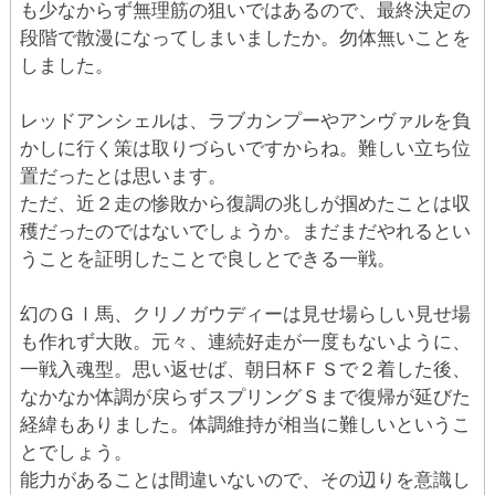
も少なからず無理筋の狙いではあるので、最終決定の
段階で散漫になってしまいましたか。勿体無いことを
しました。
レッドアンシェルは、ラブカンプーやアンヴァルを負
かしに行く策は取りづらいですからね。難しい立ち位
置だったとは思います。
ただ、近２走の惨敗から復調の兆しが掴めたことは収
穫だったのではないでしょうか。まだまだやれるとい
うことを証明したことで良しとできる一戦。
幻のＧⅠ馬、クリノガウディーは見せ場らしい見せ場
も作れず大敗。元々、連続好走が一度もないように、
一戦入魂型。思い返せば、朝日杯ＦＳで２着した後、
なかなか体調が戻らずスプリングＳまで復帰が延びた
経緯もありました。体調維持が相当に難しいというこ
とでしょう。
能力があることは間違いないので、その辺りを意識し