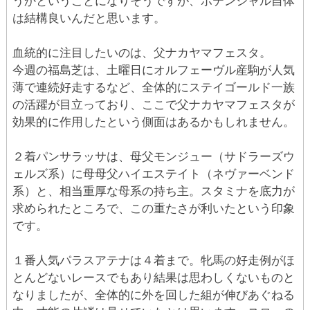
うかということになりそうですが、ポテンシャル自体
は結構良いんだと思います。
血統的に注目したいのは、父ナカヤマフェスタ。
今週の福島芝は、土曜日にオルフェーヴル産駒が人気
薄で連続好走するなど、全体的にステイゴールド一族
の活躍が目立っており、ここで父ナカヤマフェスタが
効果的に作用したという側面はあるかもしれません。
２着パンサラッサは、母父モンジュー（サドラーズウ
ェルズ系）に母母父ハイエステイト（ネヴァーベンド
系）と、相当重厚な母系の持ち主。スタミナを底力が
求められたところで、この重たさが利いたという印象
です。
１番人気パラスアテナは４着まで。牝馬の好走例がほ
とんどないレースでもあり結果は思わしくないものと
なりましたが、全体的に外を回した組が伸びあぐねる