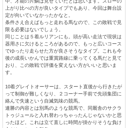
中、才能の片鱗は見せていたとは思います。スローの
上がり比べの方が良いタイプでもあり、今回は舞台設
定が向いていなかったかなと。
条件さえ合えばもっと走れる馬なので、この敗戦で見
限る必要はないでしょう。
同じことは５着ルリアンにも。頭が高い走法で現状は
器用さに欠けるところがあるので、もっと広いコース
でゆったり走らせた方が良さそうなタイプ。これも今
後の成長いかんでは重賞路線に乗ってくる馬だと見て
おり、この敗戦で評価を変えない方がいいと思いま
す。
10着グレイトオーサーは、スタート直後から行きたが
って制御が難しくなり、２コーナー手前で先頭集団に
絡んで失速という自滅気味の競馬。
連勝の内容とは別馬のような競馬で、同厩舎のサクラ
トゥジュールと入れ替わっちゃったんじゃないかと思
ったほど。これは立て直しに時間が掛かりそうな負け